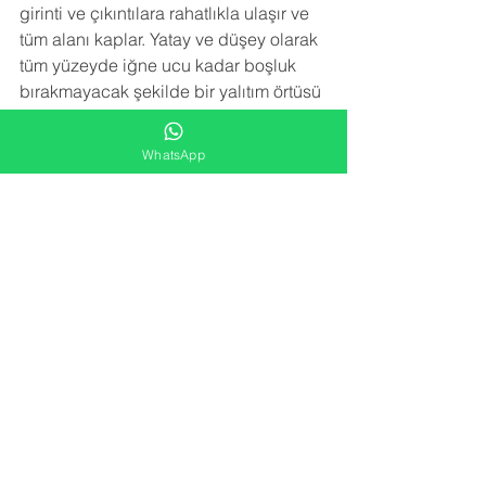
girinti ve çıkıntılara rahatlıkla ulaşır ve 
tüm alanı kaplar. Yatay ve düşey olarak 
tüm yüzeyde iğne ucu kadar boşluk 
bırakmayacak şekilde bir yalıtım örtüsü 
meydana getirir.Sprey poliüretan köpük 
izolasyon uygulaması trapez sacın 
WhatsApp
paslanmasını, çürümesini, korozyona 
uğramasını engeller. Sac birleşim 
noktalarındaki vida deliklerinden 
kaçan su sızıntılarını engeller.
NEDEN BİZİ TERCİH ETMELİSİNİZ
 ?
-YARATICI FİKİRLER
Alana en uygun izolasyon çözümünü 
kar/zarar hesabı gözetmeden sunarız.
-FARK YARATMA