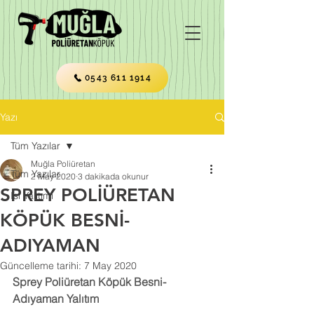
0543 611 1914
Yazı
Tüm Yazılar
Muğla Poliüretan
Tüm Yazılar
2 May 2020
3 dakikada okunur
SPREY POLİÜRETAN
Isı Yalıtımı
KÖPÜK BESNİ-
ADIYAMAN
Güncelleme tarihi:
7 May 2020
Sprey Poliüretan Köpük Besni-
Adıyaman Yalıtım