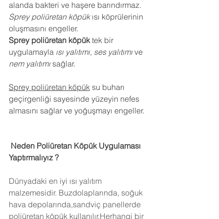
alanda bakteri ve haşere barındırmaz.
Sprey poliüretan köpük
 ısı köprülerinin 
oluşmasını engeller.
Sprey poliüretan köpük
 tek bir 
uygulamayla 
ısı yalıtımı
, 
ses yalıtımı
 ve 
nem yalıtımı
 sağlar.
Sprey poliüretan köpük
 su buharı 
geçirgenliği sayesinde yüzeyin nefes 
almasını sağlar ve yoğuşmayı engeller.
 Neden Poliüretan Köpük Uygulaması 
Yaptırmalıyız ?
Dünyadaki en iyi ısı yalıtım 
malzemesidir. Buzdolaplarında, soğuk 
hava depolarında,sandviç panellerde 
poliüretan köpük kullanılır.Herhangi bir 