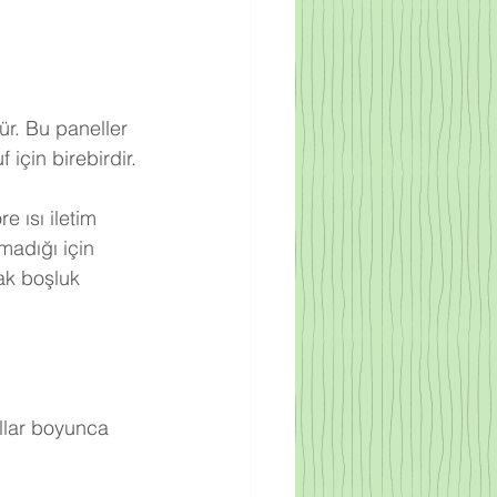
ür. Bu paneller 
için birebirdir.
 ısı iletim 
adığı için 
ak boşluk 
llar boyunca 