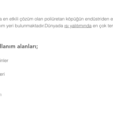
 en etkili çözüm olan poliüretan köpüğün endüstriden e
nım yeri bulunmaktadır.Dünyada 
ısı yalıtımında
 en çok ter
lanım alanları;
inler
eri
ı