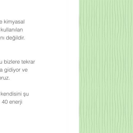
re kimyasal 
kullanılan 
ı değildir. 
 bizlere tekrar 
a gidiyor ve 
oruz.
 kendisini şu 
 40 enerji 