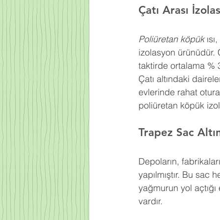
Çatı Arası İzola
Poliüretan köpük
 ıs
izolasyon ürünüdür. 
taktirde ortalama % 
Çatı altındaki dairel
evlerinde rahat otur
poliüretan köpük izo
Trapez Sac Altı
Depoların, fabrikaları
yapılmıştır. Bu sac h
yağmurun yol açtığı e
vardır.