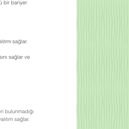
 bir bariyer 
ıtımı
 sağlar.
ını sağlar ve 
eri bulunmadığı 
lıtım sağlar.