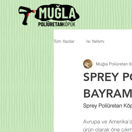
Tüm Yazılar
Isı Yalıtımı
Muğla Poliüretan
9
SPREY 
BAYRAM
Sprey Poliüretan Kö
Avrupa ve Amerika’da
ürün olarak öne çıkm