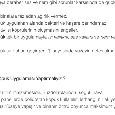
ıyla
 beraber ses ve nem gibi sorunlar karşısında da güçlü
 binalara fazladan ağırlık vermez.
pük
 uygulanan alanda bakteri ve haşere barındırmaz.
pük
 ısı köprülerinin oluşmasını engeller.
pük
 tek bir uygulamayla 
ısı yalıtımı
, 
ses yalıtımı
 ve 
nem yal
pük
 su buharı geçirgenliği sayesinde yüzeyin nefes almas
öpük Uygulaması Yaptırmalıyız ?
 yalıtım malzemesidir. Buzdolaplarında, soğuk hava 
panellerde poliüretan köpük kullanılır.Herhangi bir ek y
maz.Yüzeye yapışır ve binanın ömrü boyunca maksimum ya