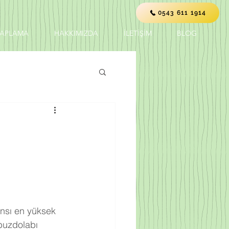
0543 611 1914
KAPLAMA
HAKKIMIZDA
İLETİŞİM
BLOG
nsı en yüksek 
buzdolabı 