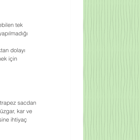
bilen tek 
yapılmadığı 
ktan dolayı 
ek için 
ak trapez sacdan 
rüzgar, kar ve 
ine ihtiyaç 