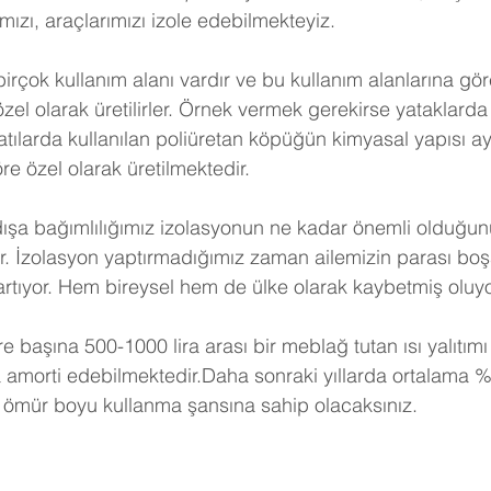
ızı, araçlarımızı izole edebilmekteyiz.
birçok kullanım alanı vardır ve bu kullanım alanlarına gö
 özel olarak üretilirler. Örnek vermek gerekirse yataklarda 
tılarda kullanılan poliüretan köpüğün kimyasal yapısı ayn
e özel olarak üretilmektedir.
dışa bağımlılığımız izolasyonun ne kadar önemli olduğunu
r. İzolasyon yaptırmadığımız zaman ailemizin parası boş
artıyor. Hem bireysel hem de ülke olarak kaybetmiş oluy
e başına 500-1000 lira arası bir meblağ tutan ısı yalıtımı
a amorti edebilmektedir.Daha sonraki yıllarda ortalama %
 ömür boyu kullanma şansına sahip olacaksınız. 