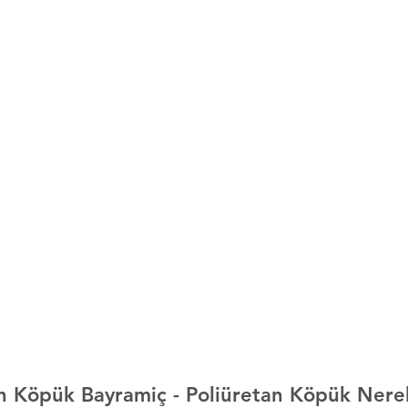
an Köpük 
Bayramiç 
- Poliüretan Köpük Nere