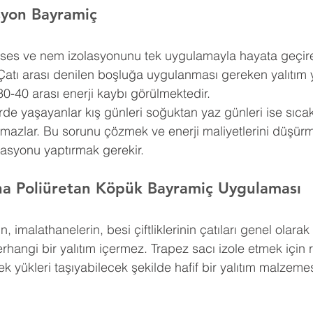
syon 
Bayramiç
ı, ses ve nem izolasyonunu tek uygulamayla hayata geçire
Çatı arası denilen boşluğa uygulanması gereken yalıtım 
30-40 arası enerji kaybı görülmektedir.
erde yaşayanlar kış günleri soğuktan yaz günleri ise sıca
amazlar. Bu sorunu çözmek ve enerji maliyetlerini düşürm
lasyonu yaptırmak gerekir.
na Poliüretan Köpük 
Bayramiç 
Uygulaması
n, imalathanelerin, besi çiftliklerinin çatıları genel olar
erhangi bir yalıtım içermez. Trapez sacı izole etmek için 
k yükleri taşıyabilecek şekilde hafif bir yalıtım malzemes