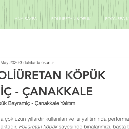
ANA SAYFA
POLİÜRETAN KÖPÜK
POLYUREA 
 May 2020
3 dakikada okunur
POLİÜRETAN KÖPÜK
İÇ - ÇANAKKALE
pük Bayramiç - Çanakkale Yalıtım
 çok uzun yıllardır kullanılan ve 
ısı yalıtımı
nda performa
aktadır. 
Poliüretan köpük
 sayesinde binalarımızı, başta 