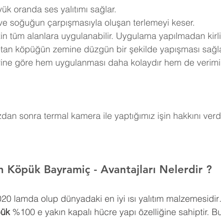
ük oranda ses yalıtımı sağlar.
 ve soğuğun çarpışmasıyla oluşan terlemeyi keser.
in tüm alanlara uygulanabilir. Uygulama yapılmadan kirli
retan köpüğün zemine düzgün bir şekilde yapışması sağla
erine göre hem uygulanması daha kolaydır hem de verimi
an sonra termal kamera ile yaptığımız işin hakkını verdi
an Köpük 
Bayramiç 
- Avantajları Nelerdir ?
0,020 lamda olup dünyadaki en iyi ısı yalıtım malzemesidir
pük
 %100 e yakın kapalı hücre yapı özelliğine sahiptir. Bu