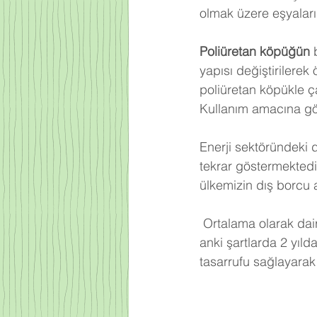
olmak üzere eşyalarım
Poliüretan köpüğün
 
yapısı değiştirilerek
poliüretan köpükle ça
Kullanım amacına gör
Enerji sektöründeki 
tekrar göstermektedi
ülkemizin dış borcu 
Ortalama olarak dair
anki şartlarda 2 yıld
tasarrufu sağlayarak