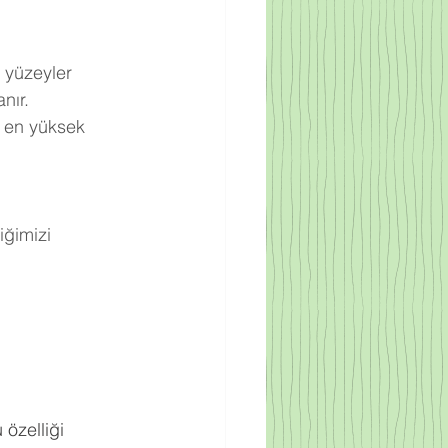
 yüzeyler 
nır.
 en yüksek 
ğimizi 
.
 özelliği 