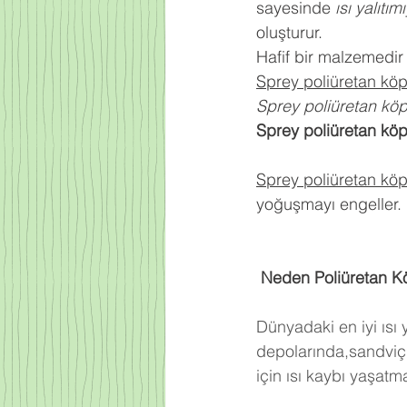
sayesinde 
ısı yalıtım
oluşturur.
Hafif bir malzemedir
Sprey poliüretan kö
Sprey poliüretan kö
Sprey poliüretan kö
Sprey poliüretan kö
yoğuşmayı engeller.
 Neden Poliüretan K
Dünyadaki en iyi ısı
depolarında,sandviç 
için ısı kaybı yaşat