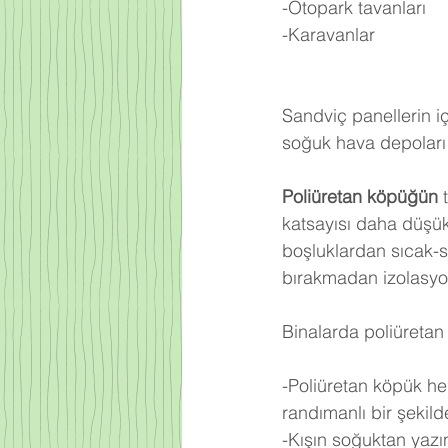
-Otopark tavanları
-Karavanlar
Sandviç panellerin iç
soğuk hava depoları 
Poliüretan köpüğün
 
katsayısı daha düşü
boşluklardan sıcak-
bırakmadan izolasyo
Binalarda poliüretan 
-Poliüretan köpük he
randımanlı bir şekilde 
-Kışın soğuktan yazı