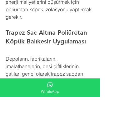
enerji maliyetlerini düşürmek için 
poliüretan köpük izolasyonu yaptırmak 
gerekir.
Trapez Sac Altına Poliüretan 
Köpük Balıkesir Uygulaması
Depoların, fabrikaların, 
imalathanelerin, besi çiftliklerinin 
çatıları genel olarak trapez sacdan 
yapılmıştır. Bu sac herhangi bir yalıtım 
içermez. Trapez sacı izole etmek için 
WhatsApp
rüzgar, kar ve yağmurun yol açtığı ek 
yükleri taşıyabilecek şekilde hafif bir 
yalıtım malzemesine ihtiyaç vardır.
Poliüretan köpük
 izolasyonu trapez sac 
yüzeye uygulanarak detay noktalara, 