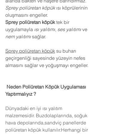
alanda bakteri ve haşere barındırmaz.
Sprey poliüretan köpük
 ısı köprülerinin 
oluşmasını engeller.
Sprey poliüretan köpük
 tek bir 
uygulamayla 
ısı yalıtımı
, 
ses yalıtımı
 ve 
nem yalıtımı
 sağlar.
Sprey poliüretan köpük
 su buharı 
geçirgenliği sayesinde yüzeyin nefes 
almasını sağlar ve yoğuşmayı engeller.
 Neden Poliüretan Köpük Uygulaması 
Yaptırmalıyız ?
Dünyadaki en iyi ısı yalıtım 
malzemesidir. Buzdolaplarında, soğuk 
hava depolarında,sandviç panellerde 
poliüretan köpük kullanılır.Herhangi bir 