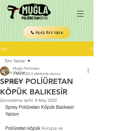
0543 611 1914
Yazı
Tüm Yazılar
Muğla Poliüretan
Tüm Yazılar
9 Nis 2020
3 dakikada okunur
SPREY POLİÜRETAN
Isı Yalıtımı
KÖPÜK BALIKESİR
Güncelleme tarihi:
8 May 2020
Sprey Poliüretan Köpük Balıkesir 
Yalıtım
Poliüretan köpük
 Avrupa ve 