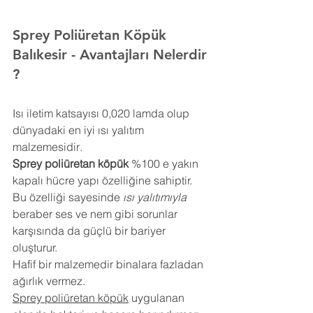
Sprey Poliüretan Köpük 
Balıkesir 
- Avantajları Nelerdir 
?
Isı iletim katsayısı 0,020 lamda olup 
dünyadaki en iyi ısı yalıtım 
malzemesidir
.
Sprey poliüretan köpük
 %100 e yakın 
kapalı hücre yapı özelliğine sahiptir. 
Bu özelliği sayesinde 
ısı yalıtımıyla
beraber ses ve nem gibi sorunlar 
karşısında da güçlü bir bariyer 
oluşturur.
Hafif bir malzemedir binalara fazladan 
ağırlık vermez.
Sprey poliüretan köpük
 uygulanan 