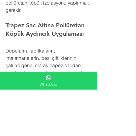
poliüretan köpük izolasyonu yaptırmak 
gerekir.
Trapez Sac Altına Poliüretan 
Köpük Aydıncık Uygulaması
Depoların, fabrikaların, 
imalathanelerin, besi çiftliklerinin 
çatıları genel olarak trapez sacdan 
yapılmıştır. Bu sac herhangi bir yalıtım 
içermez. Trapez sacı izole etmek için 
WhatsApp
rüzgar, kar ve yağmurun yol açtığı ek 
yükleri taşıyabilecek şekilde hafif bir 
yalıtım malzemesine ihtiyaç vardır.
Poliüretan köpük
 izolasyonu trapez sac 
yüzeye uygulanarak detay noktalara, 
girinti ve çıkıntılara rahatlıkla ulaşır ve 