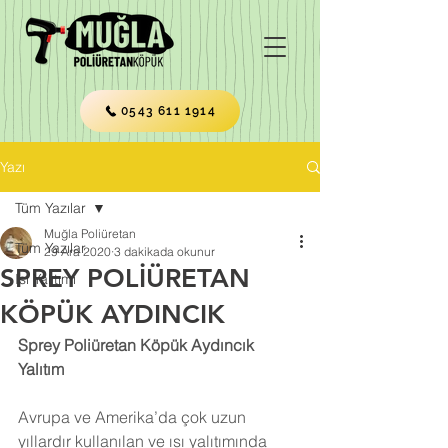
0543 611 1914
Yazı
Tüm Yazılar
Muğla Poliüretan
Tüm Yazılar
29 Ara 2020
3 dakikada okunur
SPREY POLİÜRETAN
Isı Yalıtımı
KÖPÜK AYDINCIK
Sprey Poliüretan Köpük Aydıncık 
Yalıtım
Avrupa ve Amerika’da çok uzun 
yıllardır kullanılan ve ısı yalıtımında 