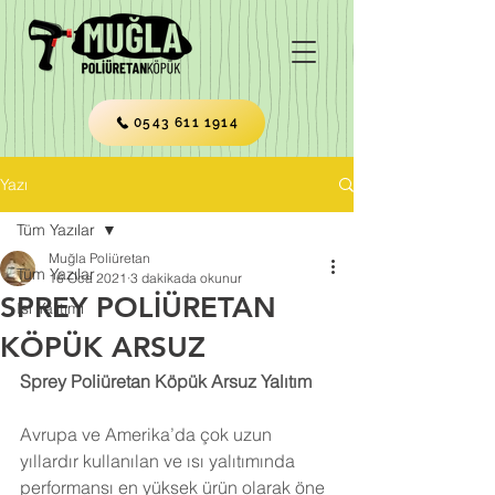
0543 611 1914
Yazı
Tüm Yazılar
Muğla Poliüretan
Tüm Yazılar
16 Oca 2021
3 dakikada okunur
SPREY POLİÜRETAN
Isı Yalıtımı
KÖPÜK ARSUZ
Sprey Poliüretan Köpük Arsuz Yalıtım
Avrupa ve Amerika’da çok uzun 
yıllardır kullanılan ve ısı yalıtımında 
performansı en yüksek ürün olarak öne 