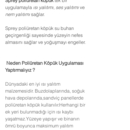
Sprey poliüretan köpük
 tek bir 
uygulamayla 
ısı yalıtımı
, 
ses yalıtımı
 ve 
nem yalıtımı
 sağlar.
Sprey poliüretan köpük su buharı 
geçirgenliği sayesinde yüzeyin nefes 
almasını sağlar ve yoğuşmayı engeller.
 Neden Poliüretan Köpük Uygulaması 
Yaptırmalıyız ?
Dünyadaki en iyi ısı yalıtım 
malzemesidir. Buzdolaplarında, soğuk 
hava depolarında,sandviç panellerde 
poliüretan köpük kullanılır.Herhangi bir 
ek yeri bulunmadığı için ısı kaybı 
yaşatmaz.Yüzeye yapışır ve binanın 
ömrü boyunca maksimum yalıtım 