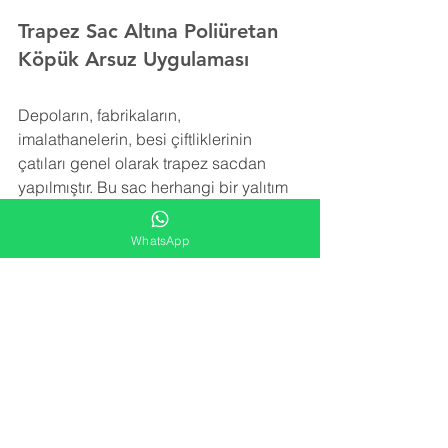
Trapez Sac Altına Poliüretan 
Köpük Arsuz Uygulaması
Depoların, fabrikaların, 
imalathanelerin, besi çiftliklerinin 
çatıları genel olarak trapez sacdan 
yapılmıştır. Bu sac herhangi bir yalıtım 
içermez. Trapez sacı izole etmek için 
rüzgar, kar ve yağmurun yol açtığı ek 
WhatsApp
yükleri taşıyabilecek şekilde hafif bir 
yalıtım malzemesine ihtiyaç vardır.
Poliüretan köpük izolasyonu trapez sac 
yüzeye uygulanarak detay noktalara, 
girinti ve çıkıntılara rahatlıkla ulaşır ve 
tüm alanı kaplar. Yatay ve düşey olarak 
tüm yüzeyde iğne ucu kadar boşluk 