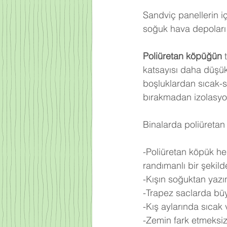
Sandviç panellerin iç
soğuk hava depoları 
Poliüretan köpüğün
 
katsayısı daha düşü
boşluklardan sıcak-
bırakmadan izolasyo
Binalarda poliüretan 
-Poliüretan köpük he
randımanlı bir şekilde 
-Kışın soğuktan yazı
-Trapez saclarda büy
-Kış aylarında sıcak
-Zemin fark etmeksiz