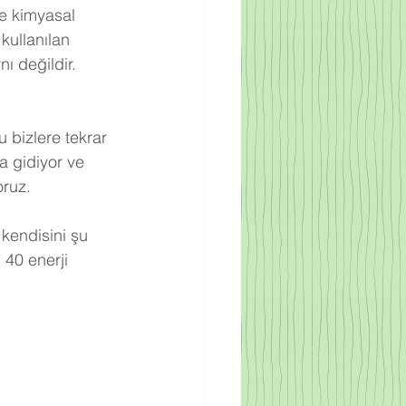
re kimyasal 
kullanılan 
ı değildir. 
 bizlere tekrar 
a gidiyor ve 
oruz.
 kendisini şu 
 40 enerji 