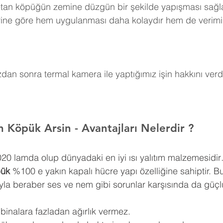
retan köpüğün zemine düzgün bir şekilde yapışması sağla
erine göre hem uygulanması daha kolaydır hem de verimi
an sonra termal kamera ile yaptığımız işin hakkını verdi
n Köpük Arsin 
- Avantajları Nelerdir ?
0,020 lamda olup dünyadaki en iyi ısı yalıtım malzemesidir
pük
 %100 e yakın kapalı hücre yapı özelliğine sahiptir. Bu
ıyla beraber ses ve nem gibi sorunlar karşısında da güçlü
 binalara fazladan ağırlık vermez.