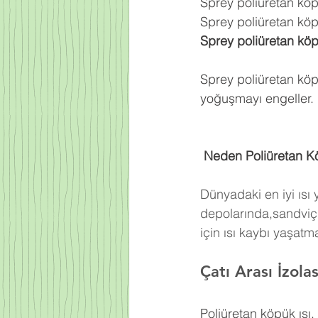
Sprey poliüretan kö
Sprey poliüretan köpü
Sprey poliüretan kö
Sprey poliüretan köp
yoğuşmayı engeller.
 Neden Poliüretan K
Dünyadaki en iyi ısı
depolarında,sandviç 
için ısı kaybı yaşat
Çatı Arası İzola
Poliüretan köpük ısı