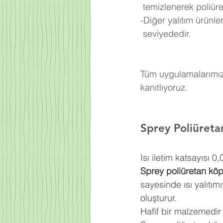
 temizlenerek poliü
-Diğer yalıtım ürünl
 seviyededir.
Tüm uygulamalarımızd
kanıtlıyoruz.
Sprey Poliüreta
Isı iletim katsayısı 
Sprey poliüretan kö
sayesinde ısı yalıtım
oluşturur.
Hafif bir malzemedir