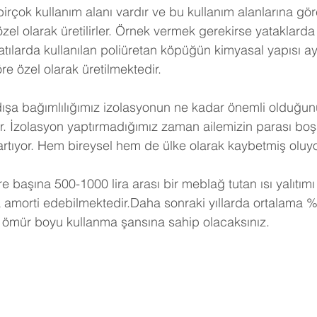
birçok kullanım alanı vardır ve bu kullanım alanlarına gö
 özel olarak üretilirler. Örnek vermek gerekirse yataklarda 
tılarda kullanılan poliüretan köpüğün kimyasal yapısı ayn
e özel olarak üretilmektedir.
dışa bağımlılığımız izolasyonun ne kadar önemli olduğunu
r. İzolasyon yaptırmadığımız zaman ailemizin parası boş
artıyor. Hem bireysel hem de ülke olarak kaybetmiş oluy
e başına 500-1000 lira arası bir meblağ tutan ısı yalıtımı
a amorti edebilmektedir.Daha sonraki yıllarda ortalama %
 ömür boyu kullanma şansına sahip olacaksınız. 