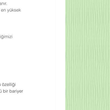
nır.
 en yüksek 
ğimizi 
.
 özelliği 
 bir bariyer 