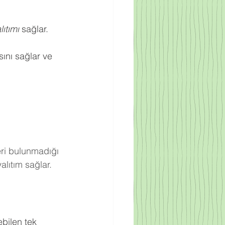
ıtımı
 sağlar.
ını sağlar ve 
eri bulunmadığı 
lıtım sağlar.
bilen tek 