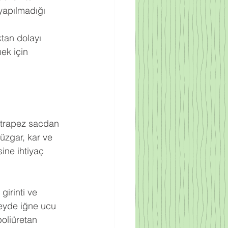
yapılmadığı 
ktan dolayı 
ek için 
ak trapez sacdan 
rüzgar, kar ve 
ine ihtiyaç 
irinti ve 
zeyde iğne ucu 
oliüretan 