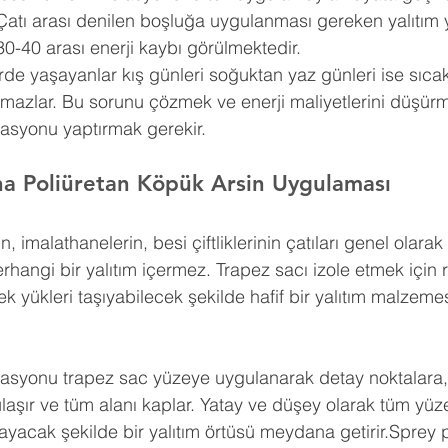
Çatı arası denilen boşluğa uygulanması gereken yalıtım 
30-40 arası enerji kaybı görülmektedir.
erde yaşayanlar kış günleri soğuktan yaz günleri ise sıca
amazlar. Bu sorunu çözmek ve enerji maliyetlerini düşürm
lasyonu yaptırmak gerekir.
na Poliüretan Köpük Arsin Uygulaması
n, imalathanelerin, besi çiftliklerinin çatıları genel olar
erhangi bir yalıtım içermez. Trapez sacı izole etmek için 
k yükleri taşıyabilecek şekilde hafif bir yalıtım malzemes
lasyonu trapez sac yüzeye uygulanarak detay noktalara, g
a ulaşır ve tüm alanı kaplar. Yatay ve düşey olarak tüm yü
yacak şekilde bir yalıtım örtüsü meydana getirir.Sprey p