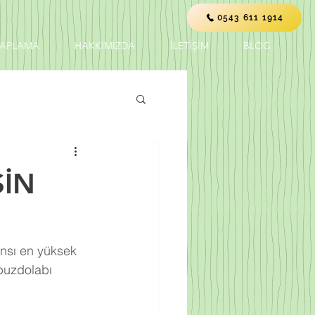
0543 611 1914
KAPLAMA
HAKKIMIZDA
İLETİŞİM
BLOG
SİN
ansı en yüksek 
buzdolabı 