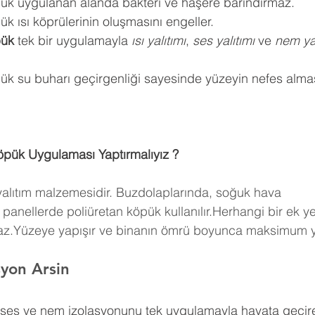
pük uygulanan alanda bakteri ve haşere barındırmaz.
k ısı köprülerinin oluşmasını engeller.
pük
 tek bir uygulamayla 
ısı yalıtımı
, 
ses yalıtımı
 ve 
nem yal
ük su buharı geçirgenliği sayesinde yüzeyin nefes almas
öpük Uygulaması Yaptırmalıyız ?
 yalıtım malzemesidir. Buzdolaplarında, soğuk hava 
panellerde poliüretan köpük kullanılır.Herhangi bir ek y
maz.Yüzeye yapışır ve binanın ömrü boyunca maksimum ya
syon Arsin
, ses ve nem izolasyonunu tek uygulamayla hayata geçire