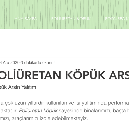
ANA SAYFA
POLİÜRETAN KÖPÜK
POLYUREA 
6 Ara 2020
3 dakikada okunur
OLİÜRETAN KÖPÜK AR
ük Arsin Yalıtım
 çok uzun yıllardır kullanılan ve ısı yalıtımında perform
aktadır. 
Poliüretan köpük
 sayesinde binalarımızı, başta 
ızı, araçlarımızı izole edebilmekteyiz.