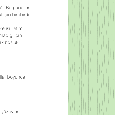
ür. Bu paneller 
için birebirdir.
 ısı iletim 
adığı için 
ak boşluk 
llar boyunca 
 yüzeyler 