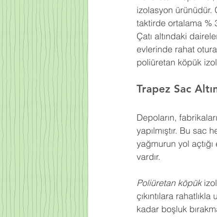
izolasyon ürünüdür. 
taktirde ortalama % 
Çatı altındaki dairel
evlerinde rahat otur
poliüretan köpük izo
Trapez Sac Altı
Depoların, fabrikaları
yapılmıştır. Bu sac h
yağmurun yol açtığı e
vardır.
Poliüretan köpük
 izo
çıkıntılara rahatlıkl
kadar boşluk bırakma