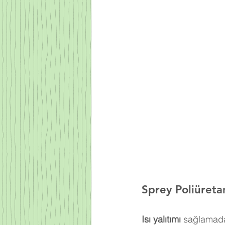
Sprey Poliüreta
Isı yalıtımı
 sağlamada