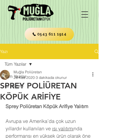
0543 611 1914
Yazı
Tüm Yazılar
Muğla Poliüretan
Tüm Yazılar
26 Kas 2020
3 dakikada okunur
SPREY POLİÜRETAN
Isı Yalıtımı
KÖPÜK ARİFİYE
Sprey Poliüretan Köpük Arifiye Yalıtım
Avrupa ve Amerika’da çok uzun 
yıllardır kullanılan ve 
ısı yalıtımı
nda 
performansı en yüksek ürün olarak öne 