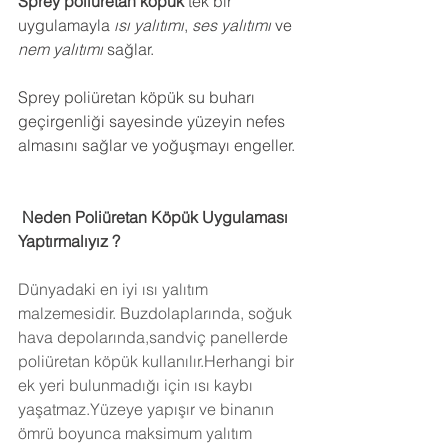
Sprey poliüretan köpük
 tek bir 
uygulamayla 
ısı yalıtımı
, 
ses yalıtımı
 ve 
nem yalıtımı
 sağlar.
Sprey poliüretan köpük su buharı 
geçirgenliği sayesinde yüzeyin nefes 
almasını sağlar ve yoğuşmayı engeller.
 Neden Poliüretan Köpük Uygulaması 
Yaptırmalıyız ?
Dünyadaki en iyi ısı yalıtım 
malzemesidir. Buzdolaplarında, soğuk 
hava depolarında,sandviç panellerde 
poliüretan köpük kullanılır.Herhangi bir 
ek yeri bulunmadığı için ısı kaybı 
yaşatmaz.Yüzeye yapışır ve binanın 
ömrü boyunca maksimum yalıtım 