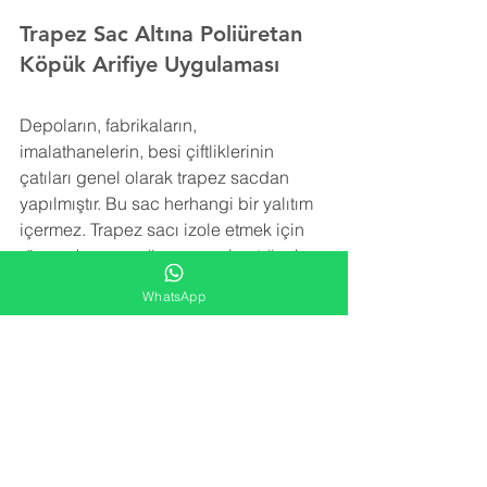
Trapez Sac Altına Poliüretan 
Köpük Arifiye Uygulaması
Depoların, fabrikaların, 
imalathanelerin, besi çiftliklerinin 
çatıları genel olarak trapez sacdan 
yapılmıştır. Bu sac herhangi bir yalıtım 
içermez. Trapez sacı izole etmek için 
rüzgar, kar ve yağmurun yol açtığı ek 
yükleri taşıyabilecek şekilde hafif bir 
WhatsApp
yalıtım malzemesine ihtiyaç vardır.
Poliüretan köpük
 izolasyonu trapez sac 
yüzeye uygulanarak detay noktalara, 
girinti ve çıkıntılara rahatlıkla ulaşır ve 
tüm alanı kaplar. Yatay ve düşey olarak 
tüm yüzeyde iğne ucu kadar boşluk 