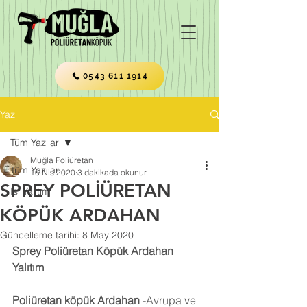
0543 611 1914
Yazı
Tüm Yazılar
Muğla Poliüretan
Tüm Yazılar
16 Nis 2020
3 dakikada okunur
SPREY POLİÜRETAN
Isı Yalıtımı
KÖPÜK ARDAHAN
Güncelleme tarihi:
8 May 2020
Sprey Poliüretan Köpük Ardahan 
Yalıtım
Poliüretan köpük Ardahan
 -Avrupa ve 