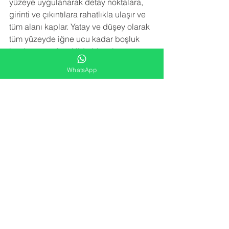
yüzeye uygulanarak detay noktalara, 
girinti ve çıkıntılara rahatlıkla ulaşır ve 
tüm alanı kaplar. Yatay ve düşey olarak 
tüm yüzeyde iğne ucu kadar boşluk 
bırakmayacak şekilde bir yalıtım örtüsü 
meydana getirir.Sprey poliüretan köpük 
WhatsApp
izolasyon uygulaması trapez sacın 
paslanmasını, çürümesini, korozyona 
uğramasını engeller. Sac birleşim 
noktalarındaki vida deliklerinden 
kaçan su sızıntılarını engeller.
NEDEN BİZİ TERCİH ETMELİSİNİZ
 ?
-YARATICI FİKİRLER
Alana en uygun izolasyon çözümünü 
kar/zarar hesabı gözetmeden sunarız.