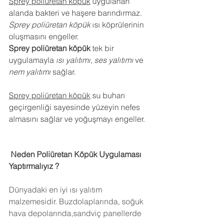
Sprey poliüretan köpük
 uygulanan 
alanda bakteri ve haşere barındırmaz.
Sprey poliüretan köpük
 ısı köprülerinin 
oluşmasını engeller.
Sprey poliüretan köpük
 tek bir 
uygulamayla 
ısı yalıtımı
, 
ses yalıtımı
 ve 
nem yalıtımı
 sağlar.
Sprey poliüretan köpük
 su buharı 
geçirgenliği sayesinde yüzeyin nefes 
almasını sağlar ve yoğuşmayı engeller.
 Neden Poliüretan Köpük Uygulaması 
Yaptırmalıyız ?
Dünyadaki en iyi ısı yalıtım 
malzemesidir. Buzdolaplarında, soğuk 
hava depolarında,sandviç panellerde 