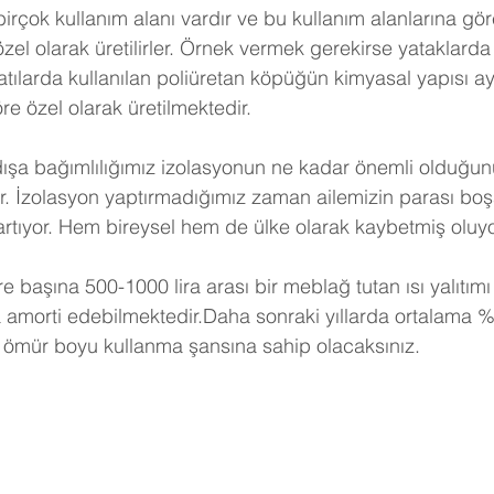
birçok kullanım alanı vardır ve bu kullanım alanlarına gö
 özel olarak üretilirler. Örnek vermek gerekirse yataklarda 
tılarda kullanılan poliüretan köpüğün kimyasal yapısı ayn
e özel olarak üretilmektedir.
dışa bağımlılığımız izolasyonun ne kadar önemli olduğunu
r. İzolasyon yaptırmadığımız zaman ailemizin parası boş
artıyor. Hem bireysel hem de ülke olarak kaybetmiş oluy
e başına 500-1000 lira arası bir meblağ tutan ısı yalıtımı
a amorti edebilmektedir.Daha sonraki yıllarda ortalama %
 ömür boyu kullanma şansına sahip olacaksınız. 