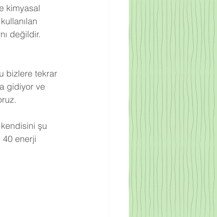
re kimyasal 
kullanılan 
ı değildir. 
 bizlere tekrar 
a gidiyor ve 
oruz.
 kendisini şu 
 40 enerji 