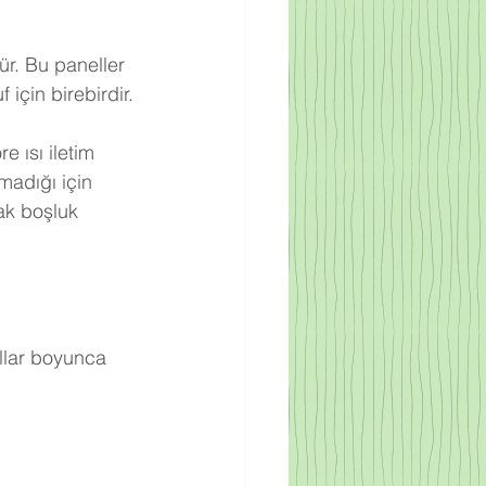
ür. Bu paneller 
için birebirdir.
 ısı iletim 
adığı için 
ak boşluk 
llar boyunca 