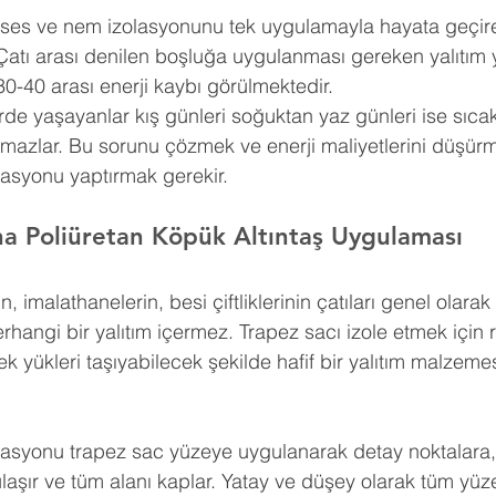
, ses ve nem izolasyonunu tek uygulamayla hayata geçire
Çatı arası denilen boşluğa uygulanması gereken yalıtım 
30-40 arası enerji kaybı görülmektedir.
erde yaşayanlar kış günleri soğuktan yaz günleri ise sıca
amazlar. Bu sorunu çözmek ve enerji maliyetlerini düşürm
lasyonu yaptırmak gerekir.
na Poliüretan Köpük Altıntaş Uygulaması
n, imalathanelerin, besi çiftliklerinin çatıları genel olar
erhangi bir yalıtım içermez. Trapez sacı izole etmek için 
k yükleri taşıyabilecek şekilde hafif bir yalıtım malzemes
lasyonu trapez sac yüzeye uygulanarak detay noktalara, g
a ulaşır ve tüm alanı kaplar. Yatay ve düşey olarak tüm yü