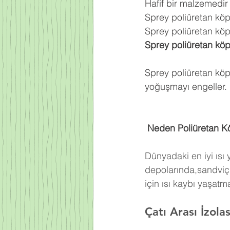
Hafif bir malzemedir
Sprey poliüretan kö
Sprey poliüretan köpü
Sprey poliüretan kö
Sprey poliüretan köp
yoğuşmayı engeller.
 Neden Poliüretan K
Dünyadaki en iyi ısı
depolarında,sandviç 
için ısı kaybı yaşat
Çatı Arası İzola