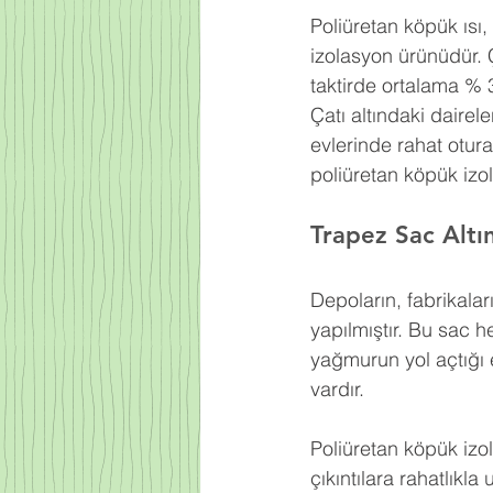
Poliüretan köpük ısı
izolasyon ürünüdür. 
taktirde ortalama % 
Çatı altındaki dairel
evlerinde rahat otur
poliüretan köpük izo
Trapez Sac Altı
Depoların, fabrikaları
yapılmıştır. Bu sac h
yağmurun yol açtığı e
vardır.
Poliüretan köpük izo
çıkıntılara rahatlıkl