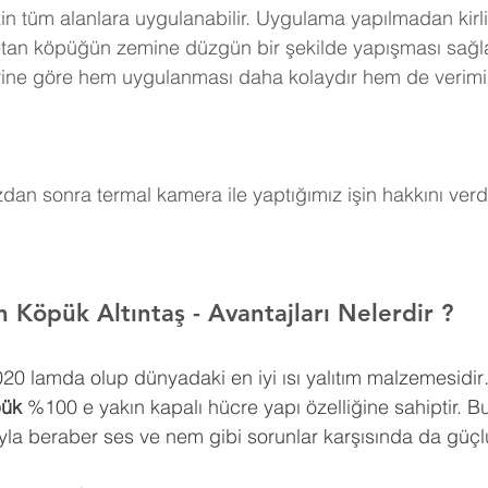
in tüm alanlara uygulanabilir. Uygulama yapılmadan kirli
retan köpüğün zemine düzgün bir şekilde yapışması sağla
erine göre hem uygulanması daha kolaydır hem de verimi
an sonra termal kamera ile yaptığımız işin hakkını verdi
n Köpük Altıntaş 
- Avantajları Nelerdir ?
0,020 lamda olup dünyadaki en iyi ısı yalıtım malzemesidir
pük
 %100 e yakın kapalı hücre yapı özelliğine sahiptir. Bu
ıyla beraber ses ve nem gibi sorunlar karşısında da güçlü