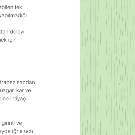
bilen tek 
yapılmadığı 
ktan dolayı 
ek için 
ak trapez sacdan 
rüzgar, kar ve 
ine ihtiyaç 
irinti ve 
zeyde iğne ucu 