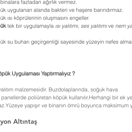
 binalara fazladan ağırlık vermez.
pük uygulanan alanda bakteri ve haşere barındırmaz.
k ısı köprülerinin oluşmasını engeller.
pük
 tek bir uygulamayla 
ısı yalıtımı
, 
ses yalıtımı
 ve 
nem yal
ük su buharı geçirgenliği sayesinde yüzeyin nefes almas
öpük Uygulaması Yaptırmalıyız ?
 yalıtım malzemesidir. Buzdolaplarında, soğuk hava 
panellerde poliüretan köpük kullanılır.Herhangi bir ek y
maz.Yüzeye yapışır ve binanın ömrü boyunca maksimum ya
syon Altıntaş