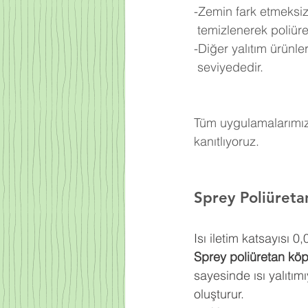
-Zemin fark etmeksiz
 temizlenerek poliü
-Diğer yalıtım ürünl
 seviyededir.
Tüm uygulamalarımızd
kanıtlıyoruz.
Sprey Poliüreta
Isı iletim katsayısı 
Sprey poliüretan kö
sayesinde ısı yalıtım
oluşturur.