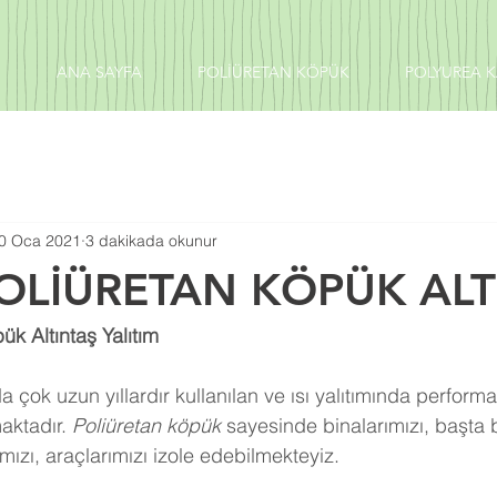
ANA SAYFA
POLİÜRETAN KÖPÜK
POLYUREA 
0 Oca 2021
3 dakikada okunur
OLİÜRETAN KÖPÜK ALT
ük Altıntaş Yalıtım
 çok uzun yıllardır kullanılan ve ısı yalıtımında perform
aktadır. 
Poliüretan köpük
 sayesinde binalarımızı, başta 
ızı, araçlarımızı izole edebilmekteyiz.