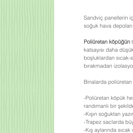
Sandviç panellerin iç
soğuk hava depoları 
Poliüretan köpüğün
 
katsayısı daha düşü
boşluklardan sıcak-
bırakmadan izolasyo
Binalarda poliüretan 
-Poliüretan köpük he
randımanlı bir şekilde 
-Kışın soğuktan yazı
-Trapez saclarda büy
-Kış aylarında sıcak