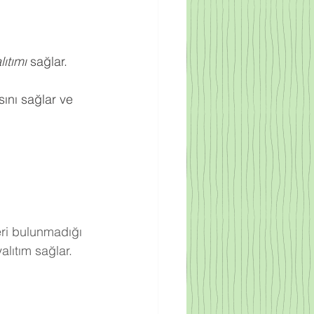
ıtımı
 sağlar.
ını sağlar ve 
eri bulunmadığı 
lıtım sağlar.