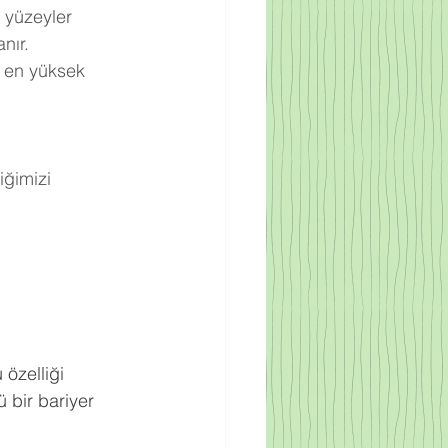
 yüzeyler 
nır.
 en yüksek 
ğimizi 
.
 özelliği 
 bir bariyer 