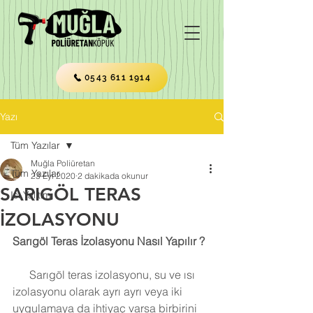
0543 611 1914
Yazı
Tüm Yazılar
Muğla Poliüretan
Tüm Yazılar
23 Eyl 2020
2 dakikada okunur
SARIGÖL TERAS
Isı Yalıtımı
İZOLASYONU
Sarıgöl Teras İzolasyonu Nasıl Yapılır ?
      Sarıgöl teras izolasyonu, su ve ısı 
izolasyonu olarak ayrı ayrı veya iki 
uygulamaya da ihtiyaç varsa birbirini 