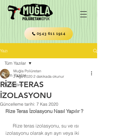
0543 611 1914
Yazı
Tüm Yazılar
Muğla Poliüretan
Tüm Yazılar
2 Ağu 2020
2 dakikada okunur
RİZE TERAS
Isı Yalıtımı
İZOLASYONU
Güncelleme tarihi:
7 Kas 2020
Rize Teras İzolasyonu Nasıl Yapılır ?
      Rize teras izolasyonu, su ve ısı 
izolasyonu olarak ayrı ayrı veya iki 