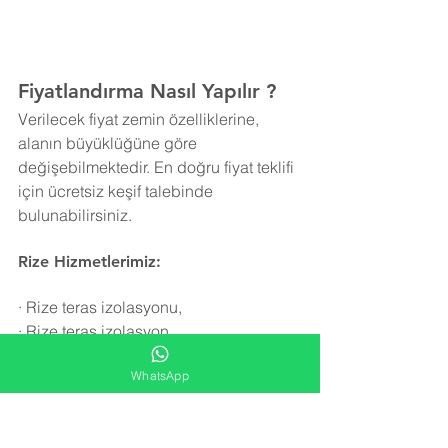
Fiyatlandırma Nasıl Yapılır ?
Verilecek fiyat zemin özelliklerine, 
alanın büyüklüğüne göre 
değişebilmektedir. En doğru fiyat teklifi 
için ücretsiz keşif talebinde 
bulunabilirsiniz.
Rize Hizmetlerimiz:
·
Rize teras izolasyonu,
·
Rize teras izolasyon,
·
Rize teras yalıtım,
WhatsApp
·
Rize teras su yalıtımı,
·
Rize teras su izolasyonu,
·
Rize teras yalıtımı,