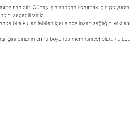
ünüme sahiptir. Güneş ışınlarından korumak için polyurea
gini seçebilirsiniz.
nda bile kullanılabilen içerisinde insan sağlığını etkile
arşılığını binanın ömrü boyunca memnuniyet olarak alacak