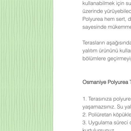
kullanabilmek için s
üzerinde yürüyebilec
Polyurea hem sert, d
sayesinde mükemmel b
Terasların aşağısınd
yalıtım ürününü kull
bölümlere geçirmeyip
Osmaniye Polyurea T
1. Terasınıza polyur
yaşamazsınız. Su yalı
2. Poliüretan köpükl
3. Uygulama süreci o
kurtulursunuz.