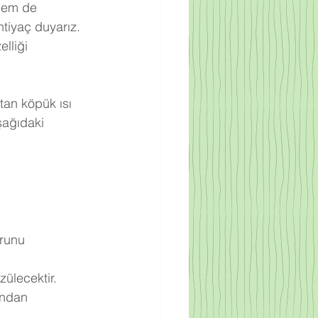
 hem de 
tiyaç duyarız. 
lliği 
tan köpük ısı 
şağıdaki 
runu 
zülecektir.
undan 