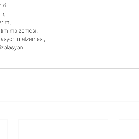
ri,
ir,
arım,
ıtım malzemesi,
lasyon malzemesi,
izolasyon.