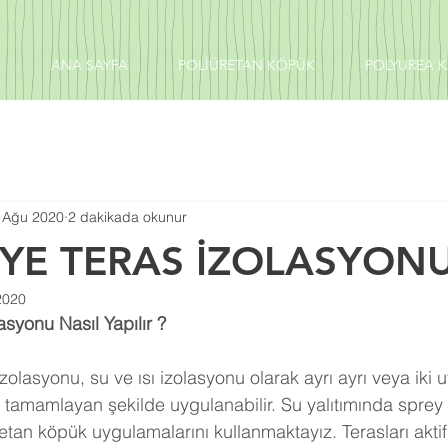
ANA SAYFA
POLİÜRETAN KÖPÜK
POLYUREA 
 Ağu 2020
2 dakikada okunur
YE TERAS İZOLASYON
2020
syonu Nasıl Yapılır ?
ni tamamlayan şekilde uygulanabilir. Su yalıtımında sprey 
etan köpük uygulamalarını kullanmaktayız. Terasları aktif 