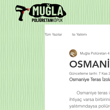
Tüm Yazılar
Isı Yalıtımı
Muğla Poliüretan
4
OSMANİ
Güncelleme tarihi:
7 Kas 
Osmaniye Teras İzola
      Osmaniye teras izolasyonu, su ve ısı izolasyonu olarak ayrı ayrı veya iki uygulamaya da 
ihtiyaç varsa birbiri
yalıtımındaysa poliür