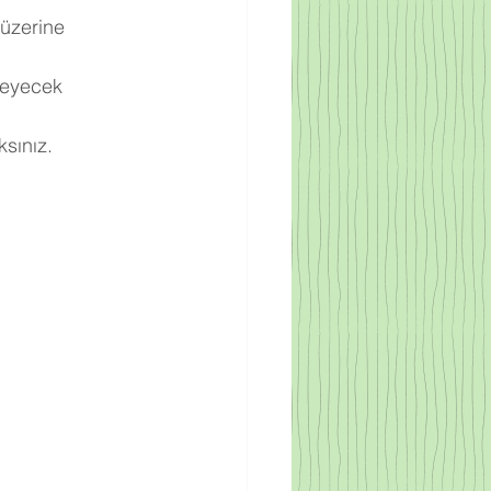
 üzerine 
meyecek 
sınız.