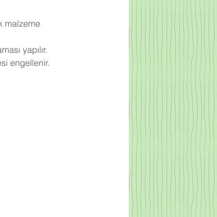
ek malzeme 
ması yapılır.
i engellenir.