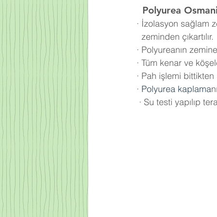
  Polyurea
Osman
·
İzolasyon sağlam z
  zeminden çıkartılır.
·
Polyureanın zemine 
·
Tüm kenar ve köşele
·
Pah işlemi bittikte
·
Polyurea kaplama
n
·
Su testi yapılıp tera