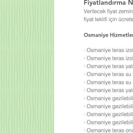
Fiyatlandırma Na
Verilecek fiyat zemi
fiyat teklifi için ücre
Osmaniye Hizmetler
·
Osmaniye teras izo
·
Osmaniye teras izo
·
Osmaniye teras yalı
·
Osmaniye teras su y
·
Osmaniye teras su 
·
Osmaniye teras yalı
·
Osmaniye gezilebili
·
Osmaniye gezilebilir
·
Osmaniye gezilebili
·
Osmaniye gezilebilir
·
Osmaniye teras ona