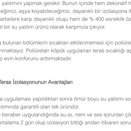
u yalıtımını yapmak gerekir. Bunun içinde hem dekoratif
eğimiz, eşya koyabileceğimiz, dayanıklı bir izolasyona ih
arbelere karşı dayanıklı oluşu hem de % 400 esneklik öze
ir su yalıtım ürünü olarak karşımıza çıkıyor. 
a bulunan bölümlerin sıcaktan etkilenmemesi için poliüre
anmaktayız. Poliüretan köpük uygulanan teras sıcaklığı a
 evin konforunu arttırmaktadır.
eras İzolasyonunun Avantajları
ea uygulaması yapıldıktan sonra ömür boyu su yalıtımı so
tımında garantili olan tek üründür.
e beraber uygulandığında su,ısı, nem ve ses sorunları çö
rtalama 2 gün olup izolasyon bittiği andan itibaren sor