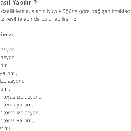
sıl Yapılır ?
n özelliklerine, alanın büyüklüğüne göre değişebilmektedi
tsiz keşif talebinde bulunabilirsiniz.
imiz:
lasyonu,
lasyon,
tım,
alıtımı,
izolasyonu,
tımı,
r teras izolasyonu,
 teras yalıtım,
r teras izolasyon,
 teras yalıtımı,
rımı,