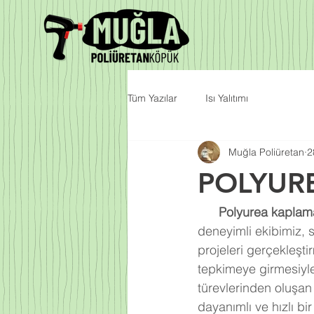
Tüm Yazılar
Isı Yalıtımı
Muğla Poliüretan
2
POLYUR
Polyurea kaplam
deneyimli ekibimiz, 
projeleri gerçekleşti
tepkimeye girmesiyl
türevlerinden oluşa
dayanımlı ve hızlı bi