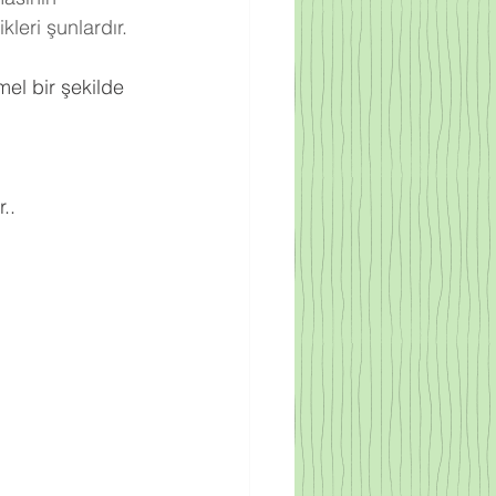
leri şunlardır.
el bir şekilde 
..