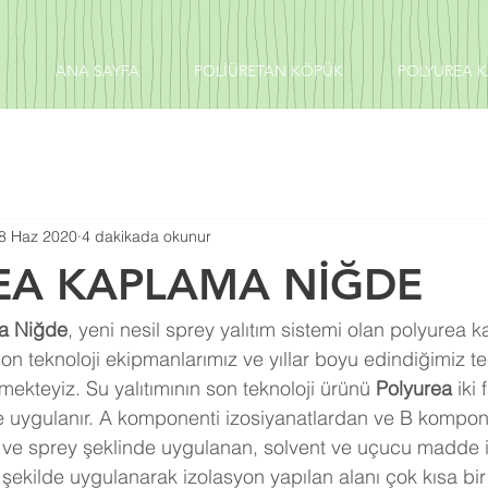
ANA SAYFA
POLİÜRETAN KÖPÜK
POLYUREA 
8 Haz 2020
4 dakikada okunur
EA KAPLAMA NİĞDE
a Niğde
, yeni nesil sprey yalıtım sistemi olan polyurea
son teknoloji ekipmanlarımız ve yıllar boyu edindiğimiz t
rmekteyiz. Su yalıtımının son teknoloji ürünü 
Polyurea 
iki 
e uygulanır. A komponenti izosiyanatlardan ve B kompon
n ve sprey şeklinde uygulanan, solvent ve uçucu madde
r şekilde uygulanarak izolasyon yapılan alanı çok kısa bi