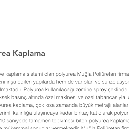
rea Kaplama
i inşa edilen yapılarda hem de var olan ve su izolasyo
ılmaktadır. Polyurea kullanılacağı zemine sprey şeklinde
sek basınç altında özel makinesi ve özel tabancasıyla, s
yurea kaplama, çok kısa zamanda büyük metrajlı alanları
erimli kalınlığa ulaşıncaya kadar birkaç kat olarak poly
a 10 saniyede tamamen tepkimesi biten polyurea kaplama
le mükemmel sonuçlar vermektedir. Muğla Poliüretan firm