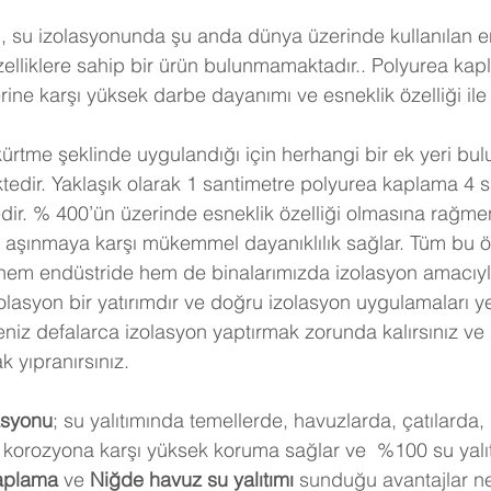
 su izolasyonunda şu anda dünya üzerinde kullanılan en 
özelliklere sahip bir ürün bulunmamaktadır.. Polyurea kap
ine karşı yüksek darbe dayanımı ve esneklik özelliği ile 
ürtme şeklinde uygulandığı için herhangi bir ek yeri b
ktedir. Yaklaşık olarak 1 santimetre polyurea kaplama 4 
ir. % 400’ün üzerinde esneklik özelliği olmasına rağmen
aşınmaya karşı mükemmel dayanıklılık sağlar. Tüm bu öze
hem endüstride hem de binalarımızda izolasyon amacıyl
olasyon bir yatırımdır ve doğru izolasyon uygulamaları y
seniz defalarca izolasyon yaptırmak zorunda kalırsınız v
 yıpranırsınız.
asyonu
; su yalıtımında temellerde, havuzlarda, çatılarda,
korozyona karşı yüksek koruma sağlar ve  %100 su yalıtı
aplama
 ve 
Niğde
 havuz su yalıtımı
 sunduğu avantajlar n