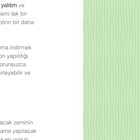
 yalıtım
 ve 
mi tek bir 
tırın bir daha 
uma indirmek 
n yapıldığı 
sorunsuzca 
rleyebilir ve 
lacak zeminin 
lama yapılacak 
da en uygun 