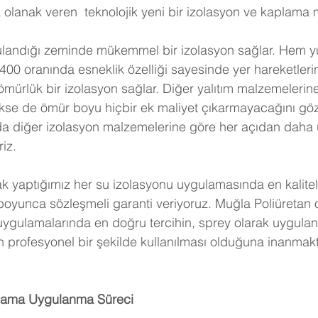
 olanak veren  teknolojik yeni bir izolasyon ve kaplama 
ulandığı zeminde mükemmel bir izolasyon sağlar. Hem y
0 oranında esneklik özelliği sayesinde yer hareketlerin
ürlük bir izolasyon sağlar. Diğer yalıtım malzemelerine o
kse de ömür boyu hiçbir ek maliyet çıkarmayacağını gö
a diğer izolasyon malzemelerine göre her açıdan daha u
iz. 
ak yaptığımız her su izolasyonu uygulamasında en kaliteli
 boyunca sözleşmeli garanti veriyoruz. Muğla Poliüretan 
 uygulamalarında en doğru tercihin, sprey olarak uygula
 profesyonel bir şekilde kullanılması olduğuna inanmakt
lama Uygulanma Süreci 