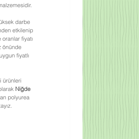
malzemesidir.
üksek darbe 
den etkilenip 
ranlar fiyatı 
z önünde 
ygun fiyatlı 
 ürünleri 
olarak 
Niğde
nan polyurea 
ayız.