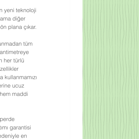
yeni teknoloji 
lama diğer 
ön plana çıkar. 
ulunmadan tüm 
santimetreye 
 her türlü 
llikler 
a kullanmamızı 
erine ucuz 
e hem maddi 
 perde 
mı garantisi 
edeniyle en 