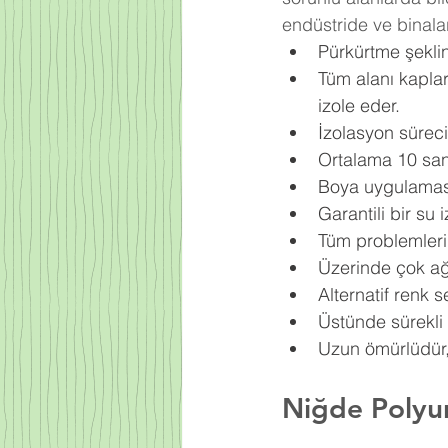
endüstride ve binala
Pürkürtme şekli
Tüm alanı kapla
izole eder.
İzolasyon süreci
Ortalama 10 sani
Boya uygulaması 
Garantili bir su
Tüm problemleri 
Üzerinde çok ağır
Alternatif renk s
Üstünde sürekli 
Uzun ömürlüdür, 
Niğde Polyur