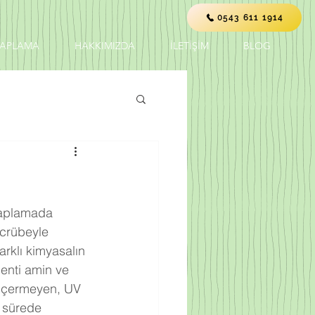
0543 611 1914
KAPLAMA
HAKKIMIZDA
İLETİŞİM
BLOG
 kaplamada 
ecrübeyle 
farklı kimyasalın 
enti amin ve 
 içermeyen, UV 
r sürede 