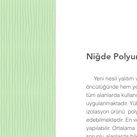
Niğde
Polyu
     Yeni nesil yalıtım ve kaplama sistemi olan polyurea Muğla Poliüretan firmasının 
öncülüğünde hem yen
tüm alanlarda kullan
uygulanmaktadır. Yük
izolasyon ürünü  pol
edebilmektedir. En v
yapılabilir. Ortalam
sorunlu alanlarda bi