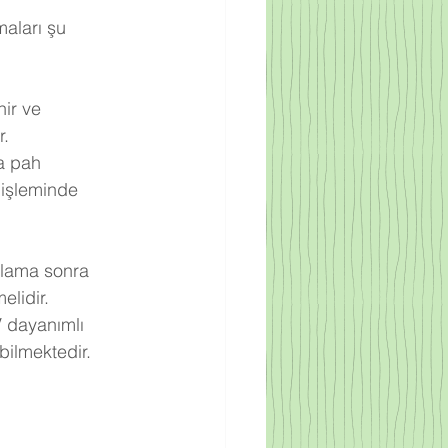
aları şu 
ir ve 
r.
a pah 
 işleminde 
ulama sonra 
elidir.
V dayanımlı 
bilmektedir.