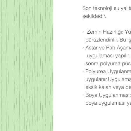
Son teknoloji su yal
şekildedir.
·
Zemin Hazırlığı: Yü
  pürüzlendirilir. B
·
Astar ve Pah Aşama
   uygulaması yapıl
  sonra polyurea pü
·
Polyurea Uygulanma
  uygulanır.Uygula
  eksik kalan veya d
·
Boya Uygulanması:
  boya uygulaması ya