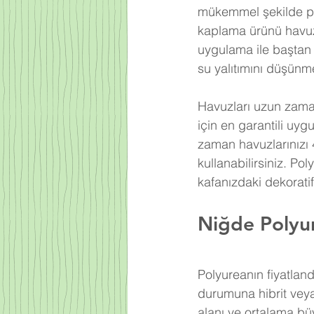
mükemmel şekilde po
kaplama ürünü havuz
uygulama ile baştan 
su yalıtımını düşünm
Havuzları uzun zama
için en garantili uy
zaman havuzlarınızı
kullanabilirsiniz. Pol
kafanızdaki dekorati
Niğde Polyur
Polyureanın fiyatlan
durumuna hibrit veya
alanı ve ortalama b