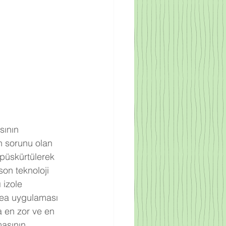
n sorunu olan 
 püskürtülerek 
on teknoloji 
 izole 
urea uygulaması 
 en zor ve en 
asının 