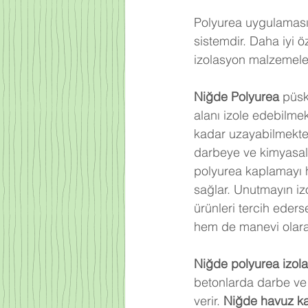
Polyurea uygulaması,
sistemdir. Daha iyi 
izolasyon malzemeler
Niğde
 Polyurea 
püsk
alanı izole edebilme
kadar uzayabilmekted
darbeye ve kimyasal 
polyurea kaplamayı 
sağlar. Unutmayın iz
ürünleri tercih eder
hem de manevi olarak
Niğde
 polyurea izol
betonlarda darbe ve 
verir. 
Niğde 
havuz k