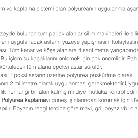
ıtım ve kaplama sistemi olan polyureanın uygulanma aşam
zeyde bulunan tüm parlak alanlar silim makineleri ile silin
u işlem uygulanacak astarın yüzeye yapışmasını kolaylaştırı
sı: Tüm kenar ve köşe alanlara 4 santimetre yarıçapınd
ır. Bu işlem su kaçaklarını önlemek için çok önemlidir. Pah
skürtülecek tüm alana epoksi astar sürülür.
sı: Epoksi astarın üzerine polyurea püskürtme olarak 
manın 2 milimetre olarak uygulanması gerekmektedir.Uyg
elik herhangi bir alan kalmış mı diye mutlaka kontrol edilm
 
Polyurea kaplama
yı güneş ışınlarından korumak için U
pılır. Boyanın rengi tercihe göre mavi, gri, beyaz vb. ola