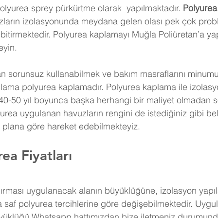
lyurea sprey pürkürtme olarak  yapılmaktadır.
 Polyurea
ların izolasyonunda meydana gelen olası pek çok proble
bitirmektedir. Polyurea kaplamayı Muğla Poliüretan’a yap
eyin. 
n sorunsuz kullanabilmek ve bakım masraflarını minum
gulama polyurea kaplamadır. Polyurea kaplama ile izolasyo
 40-50 yıl boyunca başka herhangi bir maliyet olmadan 
yurea uygulanan havuzların rengini de istediğiniz gibi beli
f plana göre hareket edebilmekteyiz.
ea Fiyatları
dırması uygulanacak alanın büyüklüğüne, izolasyon yapı
 saf polyurea tercihlerine göre değişebilmektedir. Uygu
üyüklüğü Whatsapp hattımızdan bize iletmeniz durumun