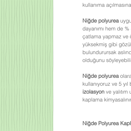
kullanıma açılmasına
Niğde 
polyurea
 uyg
dayanımı hem de % 40
çatlama yapmaz ve öm
yüksekmiş gibi gözü
bulundurursak aslınd
olduğunu söyleyebilir
Niğde
 polyurea
 olar
kullanıyoruz ve 5 yıl
izolasyon
 ve yalıtım
kaplama kimyasalının
Niğde
 Polyurea Kap