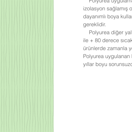
    Polyurea uygulaması tüm alanı nokta kadar boşluk kalmayacak şekilde kaplar ve % 100 
izolasyon sağlamış o
dayanımlı boya kulla
gereklidir. 
    Polyurea diğer yalıtım malzemelerine oranla % 400 esneklik özelliği ve bu özelliğini -30 
ile + 80 derece sıca
ürünlerde zamanla ye
Polyurea uygulanan 
yıllar boyu sorunsuz