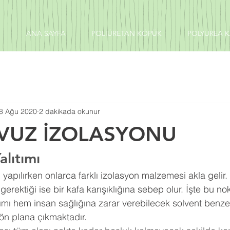
ANA SAYFA
POLİÜRETAN KÖPÜK
POLYUREA 
8 Ağu 2020
2 dakikada okunur
VUZ İZOLASYONU
lıtımı
ı
 yapılırken onlarca farklı izolasyon malzemesi akla gelir
gerektiği ise bir kafa karışıklığına sebep olur. İşte bu n
mı hem insan sağlığına zarar verebilecek solvent benz
ön plana çıkmaktadır.