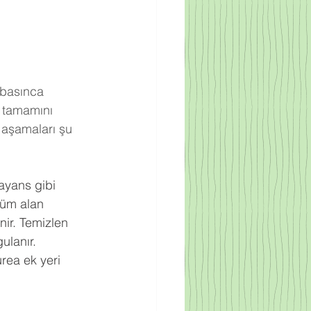
 basınca 
 tamamını 
 aşamaları şu 
ayans gibi 
tüm alan 
nir. Temizlen 
ulanır.
rea ek yeri 