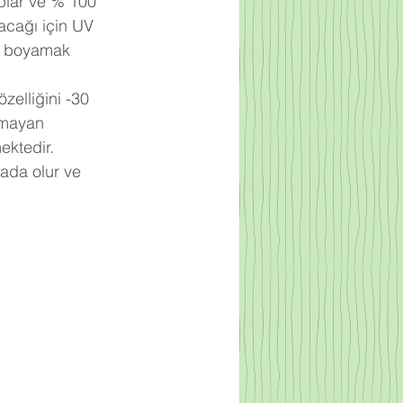
acağı için UV 
le boyamak 
lmayan 
ktedir. 
ada olur ve 