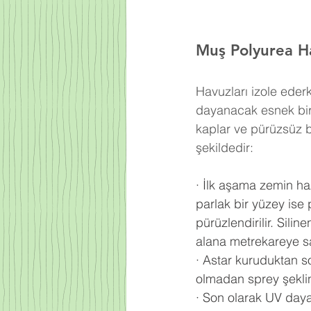
Muş Polyurea Ha
Havuzları izole ede
dayanacak esnek bir 
kaplar ve pürüzsüz b
şekildedir:
·
İlk aşama zemin haz
parlak bir yüzey ise 
pürüzlendirilir. Sili
alana metrekareye s
·
Astar kuruduktan s
olmadan sprey şeklin
·
Son olarak UV daya