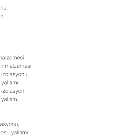
nu,
n,
malzemesi,
on malzemesi,
izolasyonu,
alıtımı,
izolasyon,
alıtım,
lasyonu,
su yalıtımı.