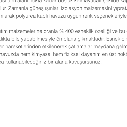
lur. Zamanla güneş ışınları izolasyon malzemesini yıprat
nılarak polyurea kaplı havuzu uygun renk seçenekleriy
klıkta bile yapabilmesiyle ön plana çıkmaktadır. Esnek o
r hareketlerinden etkilenerek çatlamalar meydana gelme
havuzda hem kimyasal hem fiziksel dayanım en üst nokt
ca kullanabileceğiniz bir alana kavuşursunuz.