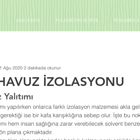
ANA SAYFA
POLİÜRETAN KÖPÜK
POLYUREA 
1 Ağu 2020
2 dakikada okunur
HAVUZ İZOLASYONU
Yalıtımı
ımı
 yapılırken onlarca farklı izolasyon malzemesi akla gel
gerektiği ise bir kafa karışıklığına sebep olur. İşte bu n
mı hem insan sağlığına zarar verebilecek solvent benz
ön plana çıkmaktadır.