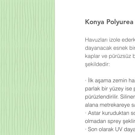
Konya Polyurea 
Havuzları izole ede
dayanacak esnek bir 
kaplar ve pürüzsüz b
şekildedir:
·
İlk aşama zemin haz
parlak bir yüzey ise 
pürüzlendirilir. Sili
alana metrekareye s
·
Astar kuruduktan s
olmadan sprey şeklin
·
Son olarak UV daya