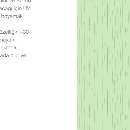
acağı için UV 
le boyamak 
lmayan 
ktedir. 
ada olur ve 