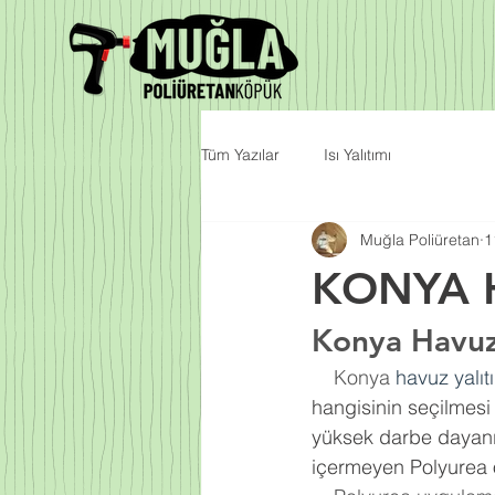
Tüm Yazılar
Isı Yalıtımı
Muğla Poliüretan
1
KONYA 
Konya Havuz 
    Konya 
havuz yalıt
hangisinin seçilmesi 
yüksek darbe dayanı
içermeyen Polyurea 