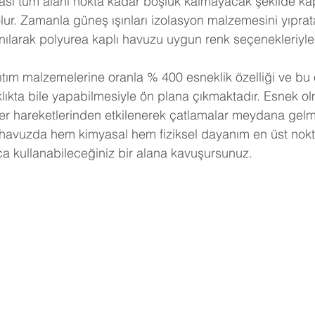
lur. Zamanla güneş ışınları izolasyon malzemesini yıprat
nılarak polyurea kaplı havuzu uygun renk seçenekleriy
klıkta bile yapabilmesiyle ön plana çıkmaktadır. Esnek o
r hareketlerinden etkilenerek çatlamalar meydana gelme
havuzda hem kimyasal hem fiziksel dayanım en üst nokt
ca kullanabileceğiniz bir alana kavuşursunuz.