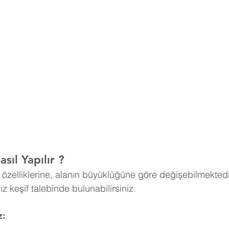
sıl Yapılır ?
n özelliklerine, alanın büyüklüğüne göre değişebilmektedi
tsiz keşif talebinde bulunabilirsiniz.
z: