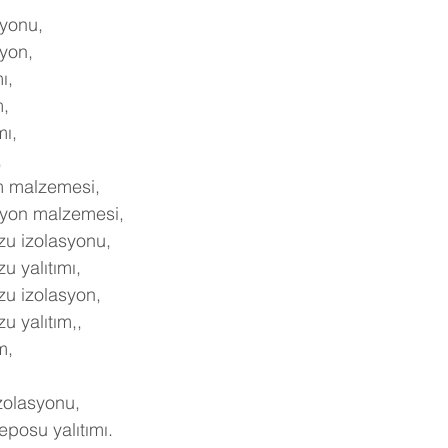
yonu,
yon,
ı,
m,
ı,
,
m malzemesi,
syon malzemesi,
u izolasyonu,
 yalıtımı,
u izolasyon,
 yalıtım,,
m,
zolasyonu,
posu yalıtımı.