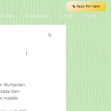
0543 611 1914
KAPLAMA
HAKKIMIZDA
İLETİŞİM
BLOG
ir. Bunlardan 
oktada hem 
eri madde 