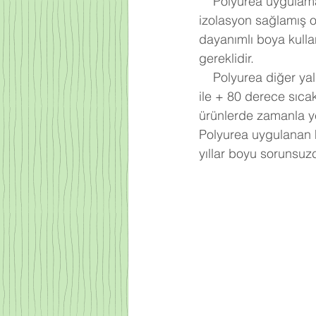
    Polyurea uygulaması tüm alanı nokta kadar boşluk kalmayacak şekilde kaplar ve % 100 
izolasyon sağlamış o
dayanımlı boya kulla
gereklidir. 
    Polyurea diğer yalıtım malzemelerine oranla % 400 esneklik özelliği ve bu özelliğini -30 
ile + 80 derece sıca
ürünlerde zamanla ye
Polyurea uygulanan 
yıllar boyu sorunsuz