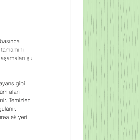
 basınca 
 tamamını 
 aşamaları şu 
ayans gibi 
tüm alan 
nir. Temizlen 
ulanır.
rea ek yeri 