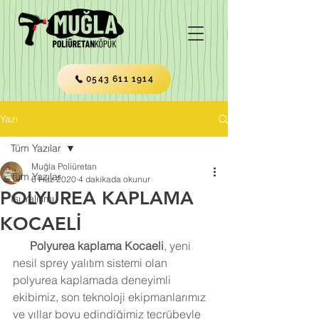
0543 611 1914
Yazı
Tüm Yazılar
Muğla Poliüretan
Tüm Yazılar
6 Haz 2020
4 dakikada okunur
POLYUREA KAPLAMA
Isı Yalıtımı
KOCAELİ
Polyurea kaplama Kocaeli
, yeni 
nesil sprey yalıtım sistemi olan 
polyurea kaplamada deneyimli 
ekibimiz, son teknoloji ekipmanlarımız 
ve yıllar boyu edindiğimiz tecrübeyle 