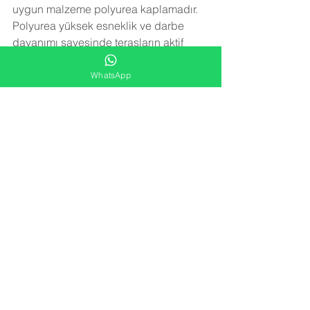
uygun malzeme polyurea kaplamadır. 
Polyurea yüksek esneklik ve darbe 
dayanımı sayesinde terasların aktif 
olarak kullanılmasını sağlar. Üzerinde 
yürüyerek veya herhangi bir aktivitede 
WhatsApp
bulunarak izolasyona zarar verilemez.
Teras ve çatılarda su izolasyonu 
uygulanmazsa zamanla aşağı katlara 
su yürüme yapar ve küf, kabarıklık, su 
damlaması gibi sorunlar oluşur. 
Polyurea kaplama
 teknolojisi, su 
yalıtımı uygulaması olarak teraslarda 
gerek tabliye betonun üzerine ve 
fayans üzerine rahatlıkla uygulanabilir. 
Polyurea kaplama
, yüksek esneklik 
özelliği sayesinde teraslarda 
oluşabilecek çatlakları absorve ederek 
yapıdaki sağlığı korur.