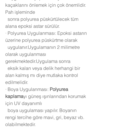
kaçaklarını önlemek için çok önemlidir. 
Pah işleminde 
  sonra polyurea püskürtülecek tüm 
alana epoksi astar sürülür.
·
Polyurea Uygulanması: Epoksi astarın 
üzerine polyurea püskürtme olarak 
  uygulanır.Uygulamanın 2 milimetre 
olarak uygulanması 
gerekmektedir.Uygulama sonra 
  eksik kalan veya delik herhangi bir 
alan kalmış mı diye mutlaka kontrol 
edilmelidir.
·
Boya Uygulanması: 
Polyurea 
kaplama
yı güneş ışınlarından korumak 
için UV dayanımlı 
  boya uygulaması yapılır. Boyanın 
rengi tercihe göre mavi, gri, beyaz vb. 
olabilmektedir.