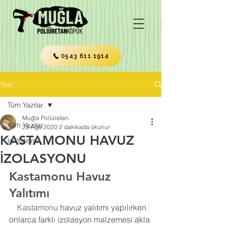
0543 611 1914
Yazı
Tüm Yazılar
Muğla Poliüretan
Tüm Yazılar
25 Ağu 2020
2 dakikada okunur
KASTAMONU HAVUZ
Isı Yalıtımı
İZOLASYONU
Kastamonu Havuz 
Yalıtımı
    Kastamonu 
havuz yalıtımı
 yapılırken 
onlarca farklı izolasyon malzemesi akla 