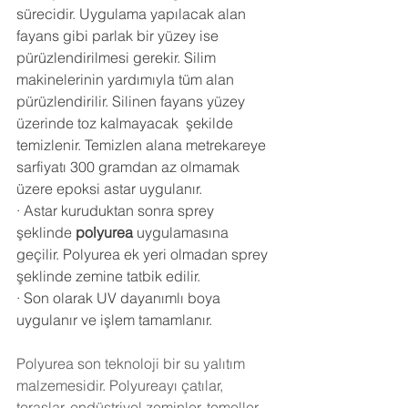
sürecidir. Uygulama yapılacak alan 
fayans gibi parlak bir yüzey ise 
pürüzlendirilmesi gerekir. Silim 
makinelerinin yardımıyla tüm alan 
pürüzlendirilir. Silinen fayans yüzey 
üzerinde toz kalmayacak  şekilde 
temizlenir. Temizlen alana metrekareye 
sarfiyatı 300 gramdan az olmamak 
üzere epoksi astar uygulanır.
·
Astar kuruduktan sonra sprey 
şeklinde 
polyurea
 uygulamasına 
geçilir. Polyurea ek yeri olmadan sprey 
şeklinde zemine tatbik edilir.
·
Son olarak UV dayanımlı boya 
uygulanır ve işlem tamamlanır.
Polyurea
 son teknoloji bir su yalıtım 
malzemesidir. Polyureayı çatılar, 
teraslar, endüstriyel zeminler, temeller 