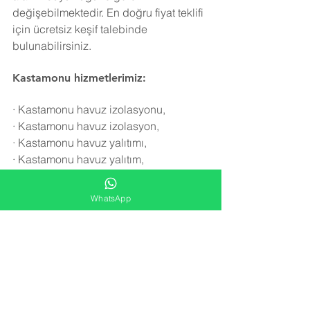
değişebilmektedir. En doğru fiyat teklifi 
için ücretsiz keşif talebinde 
bulunabilirsiniz.
Kastamonu hizmetlerimiz:
·
Kastamonu havuz izolasyonu,
·
Kastamonu havuz izolasyon,
·
Kastamonu havuz yalıtımı,
·
Kastamonu havuz yalıtım,
·
Kastamonu havuz onarımı,
·
Kastamonu havuz tamiri,
WhatsApp
·
Kastamonu  havuz yalıtım malzemesi,
·
Kastamonu havuz izolasyon 
malzemesi,
·
Kastamonu yüzme havuzu izolasyonu,
·
Kastamonu yüzme havuzu yalıtımı,
·
Kastamonu yüzme havuzu izolasyon,
·
Kastamonu yüzme havuzu yalıtım,