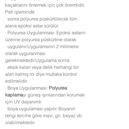
kaçaklarını önlemek için çok önemlidir. 
Pah işleminde 
  sonra polyurea püskürtülecek tüm 
alana epoksi astar sürülür.
·
Polyurea Uygulanması: Epoksi astarın 
üzerine polyurea püskürtme olarak 
  uygulanır.Uygulamanın 2 milimetre 
olarak uygulanması 
gerekmektedir.Uygulama sonra 
  eksik kalan veya delik herhangi bir 
alan kalmış mı diye mutlaka kontrol 
edilmelidir.
·
Boya Uygulanması: 
Polyurea 
kaplama
yı güneş ışınlarından korumak 
için UV dayanımlı 
  boya uygulaması yapılır. Boyanın 
rengi tercihe göre mavi, gri, beyaz vb. 
olabilmektedir.