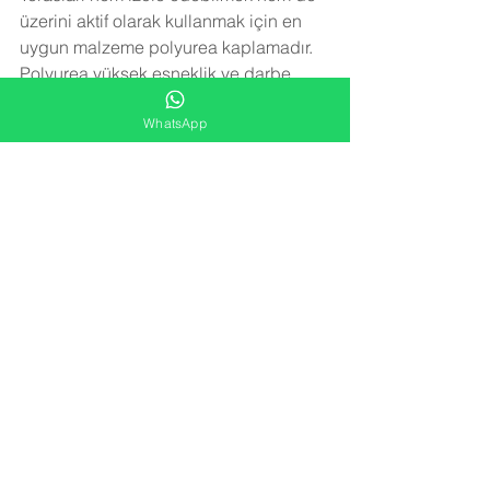
üzerini aktif olarak kullanmak için en 
uygun malzeme polyurea kaplamadır. 
Polyurea yüksek esneklik ve darbe 
dayanımı sayesinde terasların aktif 
WhatsApp
olarak kullanılmasını sağlar. Üzerinde 
yürüyerek veya herhangi bir aktivitede 
bulunarak izolasyona zarar verilemez.
Teras ve çatılarda su izolasyonu 
uygulanmazsa zamanla aşağı katlara 
su yürüme yapar ve küf, kabarıklık, su 
damlaması gibi sorunlar oluşur. 
Polyurea kaplama
 teknolojisi, su 
yalıtımı uygulaması olarak teraslarda 
gerek tabliye betonun üzerine ve 
fayans üzerine rahatlıkla uygulanabilir. 
Polyurea kaplama
, yüksek esneklik 
özelliği sayesinde teraslarda 