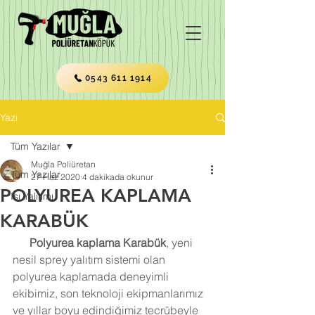
0543 611 1914
Yazı
Tüm Yazılar
Muğla Poliüretan
Tüm Yazılar
27 Haz 2020
4 dakikada okunur
POLYUREA KAPLAMA
Isı Yalıtımı
KARABÜK
Polyurea kaplama Karabük
, yeni 
nesil sprey yalıtım sistemi olan 
polyurea kaplamada deneyimli 
ekibimiz, son teknoloji ekipmanlarımız 
ve yıllar boyu edindiğimiz tecrübeyle 