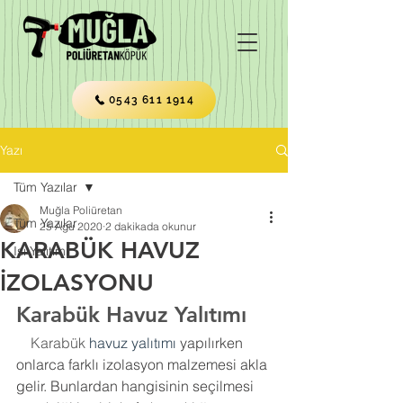
0543 611 1914
Yazı
Tüm Yazılar
Muğla Poliüretan
Tüm Yazılar
25 Ağu 2020
2 dakikada okunur
KARABÜK HAVUZ
Isı Yalıtımı
İZOLASYONU
Karabük Havuz Yalıtımı
    Karabük 
havuz yalıtımı
 yapılırken 
onlarca farklı izolasyon malzemesi akla 
gelir. Bunlardan hangisinin seçilmesi 