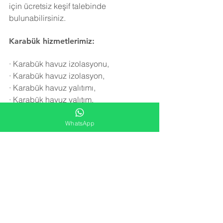
için ücretsiz keşif talebinde 
bulunabilirsiniz.
Karabük hizmetlerimiz:
·
Karabük havuz izolasyonu,
·
Karabük havuz izolasyon,
·
Karabük havuz yalıtımı,
·
Karabük havuz yalıtım,
·
Karabük havuz onarımı,
·
Karabük havuz tamiri,
WhatsApp
·
Karabük havuz yalıtım malzemesi,
·
Karabük havuz izolasyon malzemesi,
·
Karabük yüzme havuzu izolasyonu,
·
Karabük yüzme havuzu yalıtımı,
·
Karabük yüzme havuzu izolasyon,
·
Karabük yüzme havuzu yalıtım,
·
Karabük havuz onarım,
·
Karabük havuz tamir,