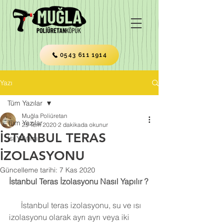
0543 611 1914
Yazı
Tüm Yazılar
Muğla Poliüretan
Tüm Yazılar
25 Tem 2020
2 dakikada okunur
İSTANBUL TERAS
Isı Yalıtımı
İZOLASYONU
Güncelleme tarihi:
7 Kas 2020
İstanbul Teras İzolasyonu Nasıl Yapılır ?
      İstanbul teras izolasyonu, su ve ısı 
izolasyonu olarak ayrı ayrı veya iki 