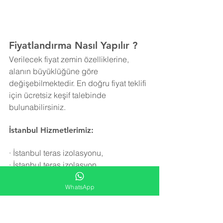
Fiyatlandırma Nasıl Yapılır ?
Verilecek fiyat zemin özelliklerine, 
alanın büyüklüğüne göre 
değişebilmektedir. En doğru fiyat teklifi 
için ücretsiz keşif talebinde 
bulunabilirsiniz.
İstanbul Hizmetlerimiz:
·
İstanbul teras izolasyonu,
·
İstanbul teras izolasyon,
·
İstanbul teras yalıtım,
WhatsApp
·
İstanbul teras su yalıtımı,
·
İstanbul teras su izolasyonu,
·
İstanbul teras yalıtımı,