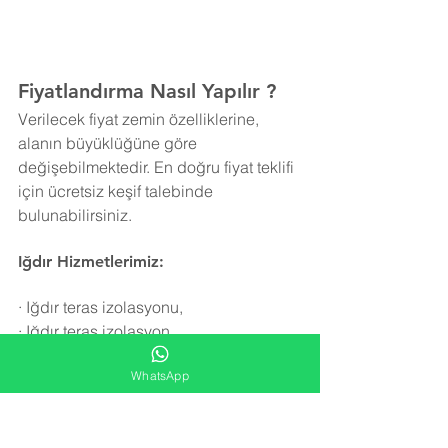
Fiyatlandırma Nasıl Yapılır ?
Verilecek fiyat zemin özelliklerine, 
alanın büyüklüğüne göre 
değişebilmektedir. En doğru fiyat teklifi 
için ücretsiz keşif talebinde 
bulunabilirsiniz.
Iğdır Hizmetlerimiz:
·
Iğdır teras izolasyonu,
·
Iğdır teras izolasyon,
·
Iğdır teras yalıtım,
WhatsApp
·
Iğdır teras su yalıtımı,
·
Iğdır teras su izolasyonu,
·
Iğdır teras yalıtımı,