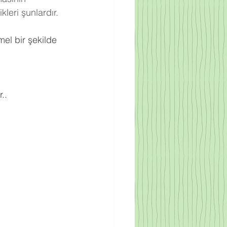
leri şunlardır.
el bir şekilde 
..