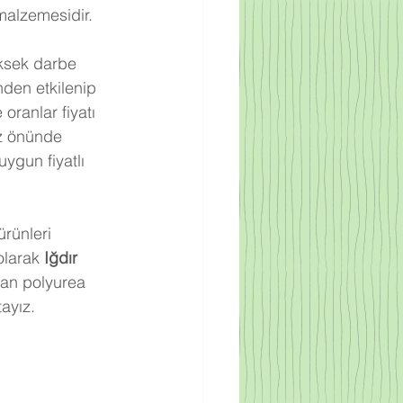
malzemesidir.
ksek darbe 
den etkilenip 
ranlar fiyatı 
z önünde 
ygun fiyatlı 
rünleri 
olarak 
Iğdır
nan polyurea 
ayız.