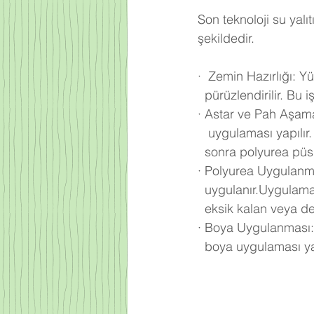
Son teknoloji su yalı
şekildedir.
·
Zemin Hazırlığı: Yü
  pürüzlendirilir. B
·
Astar ve Pah Aşama
   uygulaması yapıl
  sonra polyurea pü
·
Polyurea Uygulanma
  uygulanır.Uygula
  eksik kalan veya d
·
Boya Uygulanması:
  boya uygulaması ya