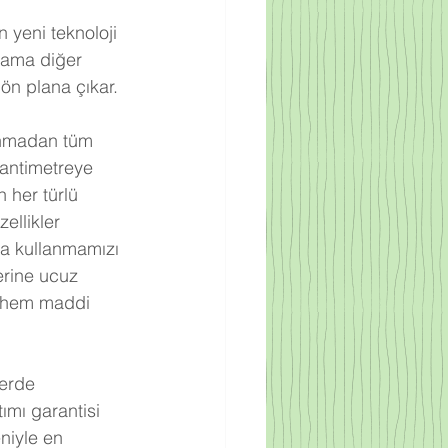
yeni teknoloji 
lama diğer 
ön plana çıkar. 
unmadan tüm 
santimetreye 
 her türlü 
llikler 
a kullanmamızı 
erine ucuz 
e hem maddi 
perde 
mı garantisi 
niyle en 