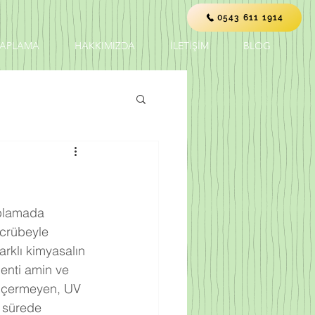
0543 611 1914
KAPLAMA
HAKKIMIZDA
İLETİŞİM
BLOG
aplamada 
ecrübeyle 
farklı kimyasalın 
enti amin ve 
 içermeyen, UV 
r sürede 