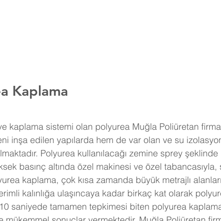
ea Kaplama
i inşa edilen yapılarda hem de var olan ve su izolasyo
ılmaktadır. Polyurea kullanılacağı zemine sprey şeklinde
sek basınç altında özel makinesi ve özel tabancasıyla, s
yurea kaplama, çok kısa zamanda büyük metrajlı alanları
erimli kalınlığa ulaşıncaya kadar birkaç kat olarak poly
a 10 saniyede tamamen tepkimesi biten polyurea kaplama
le mükemmel sonuçlar vermektedir. Muğla Poliüretan firm