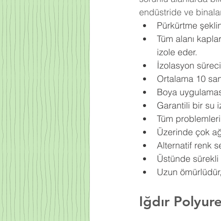
endüstride ve binala
Pürkürtme şekli
Tüm alanı kapla
izole eder.
İzolasyon süreci
Ortalama 10 sani
Boya uygulaması 
Garantili bir su
Tüm problemleri 
Üzerinde çok ağır
Alternatif renk s
Üstünde sürekli 
Uzun ömürlüdür, 
Iğdır Polyure