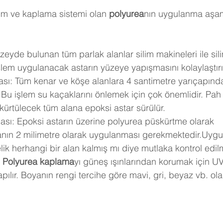
tım ve kaplama sistemi olan 
polyurea
nın uygulanma aşam
zeyde bulunan tüm parlak alanlar silim makineleri ile silin
u işlem uygulanacak astarın yüzeye yapışmasını kolaylaştırı
sı: Tüm kenar ve köşe alanlara 4 santimetre yarıçapınd
ır. Bu işlem su kaçaklarını önlemek için çok önemlidir. Pah
skürtülecek tüm alana epoksi astar sürülür.
sı: Epoksi astarın üzerine polyurea püskürtme olarak 
manın 2 milimetre olarak uygulanması gerekmektedir.Uyg
elik herhangi bir alan kalmış mı diye mutlaka kontrol edilm
 
Polyurea kaplama
yı güneş ışınlarından korumak için U
pılır. Boyanın rengi tercihe göre mavi, gri, beyaz vb. ola