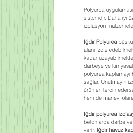
Polyurea uygulaması,
sistemdir. Daha iyi 
izolasyon malzemeler
Iğdır
 Polyurea 
püskü
alanı izole edebilme
kadar uzayabilmekted
darbeye ve kimyasal 
polyurea kaplamayı 
sağlar. Unutmayın iz
ürünleri tercih eder
hem de manevi olarak
Iğdır
 polyurea izola
betonlarda darbe ve 
verir. 
Iğdır
 havuz ka