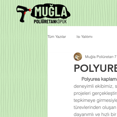
Tüm Yazılar
Isı Yalıtımı
Muğla Poliüretan
7
POLYUR
Polyurea kaplama
deneyimli ekibimiz, 
projeleri gerçekleşti
tepkimeye girmesiyl
türevlerinden oluşa
dayanımlı ve hızlı bi