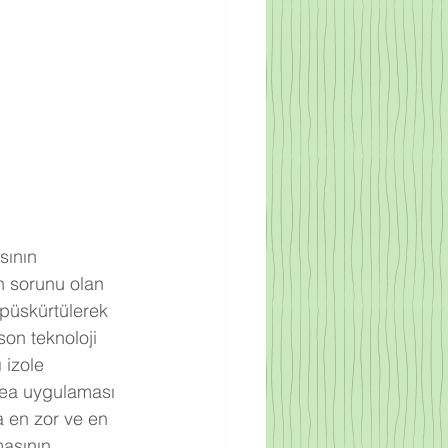
n sorunu olan 
 püskürtülerek 
on teknoloji 
 izole 
urea uygulaması 
 en zor ve en 
asının 