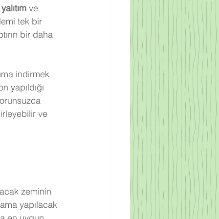
 yalıtım
 ve 
mi tek bir 
tırın bir daha 
uma indirmek 
n yapıldığı 
sorunsuzca 
rleyebilir ve 
lacak zeminin 
lama yapılacak 
da en uygun 