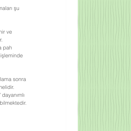
aları şu 
ir ve 
r.
a pah 
 işleminde 
ulama sonra 
elidir.
V dayanımlı 
bilmektedir.