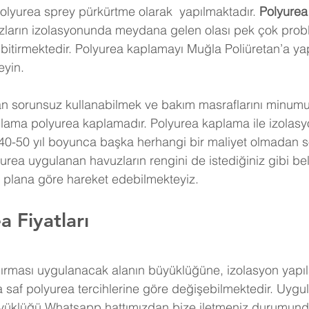
lyurea sprey pürkürtme olarak  yapılmaktadır.
 Polyurea
ların izolasyonunda meydana gelen olası pek çok proble
bitirmektedir. Polyurea kaplamayı Muğla Poliüretan’a yap
eyin. 
n sorunsuz kullanabilmek ve bakım masraflarını minum
gulama polyurea kaplamadır. Polyurea kaplama ile izolasyo
 40-50 yıl boyunca başka herhangi bir maliyet olmadan 
yurea uygulanan havuzların rengini de istediğiniz gibi beli
f plana göre hareket edebilmekteyiz.
a Fiyatları
dırması uygulanacak alanın büyüklüğüne, izolasyon yapı
 saf polyurea tercihlerine göre değişebilmektedir. Uygu
üyüklüğü Whatsapp hattımızdan bize iletmeniz durumun