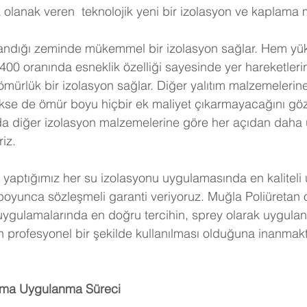
 olanak veren  teknolojik yeni bir izolasyon ve kaplama 
andığı zeminde mükemmel bir izolasyon sağlar. Hem yü
0 oranında esneklik özelliği sayesinde yer hareketlerin
ürlük bir izolasyon sağlar. Diğer yalıtım malzemelerine o
kse de ömür boyu hiçbir ek maliyet çıkarmayacağını gö
a diğer izolasyon malzemelerine göre her açıdan daha u
iz. 
k yaptığımız her su izolasyonu uygulamasında en kaliteli ü
 boyunca sözleşmeli garanti veriyoruz. Muğla Poliüretan 
 uygulamalarında en doğru tercihin, sprey olarak uygula
 profesyonel bir şekilde kullanılması olduğuna inanmakt
ama Uygulanma Süreci 