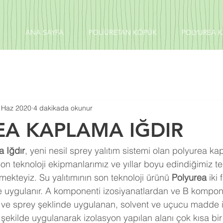
ANA SAYFA
POLİÜRETAN KÖPÜK
POLYUREA 
 Haz 2020
4 dakikada okunur
EA KAPLAMA IĞDIR
 Iğdır
, yeni nesil sprey yalıtım sistemi olan polyurea k
son teknoloji ekipmanlarımız ve yıllar boyu edindiğimiz t
rmekteyiz. Su yalıtımının son teknoloji ürünü 
Polyurea 
iki 
e uygulanır. A komponenti izosiyanatlardan ve B kompon
n ve sprey şeklinde uygulanan, solvent ve uçucu madde
r şekilde uygulanarak izolasyon yapılan alanı çok kısa bi