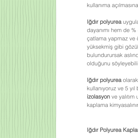
kullanıma açılmasına
Iğdır 
polyurea
 uygul
dayanımı hem de % 40
çatlama yapmaz ve öm
yüksekmiş gibi gözü
bulundurursak aslınd
olduğunu söyleyebilir
Iğdır
 polyurea
 olara
kullanıyoruz ve 5 yıl
izolasyon
 ve yalıtım
kaplama kimyasalının
Iğdır
 Polyurea Kapl