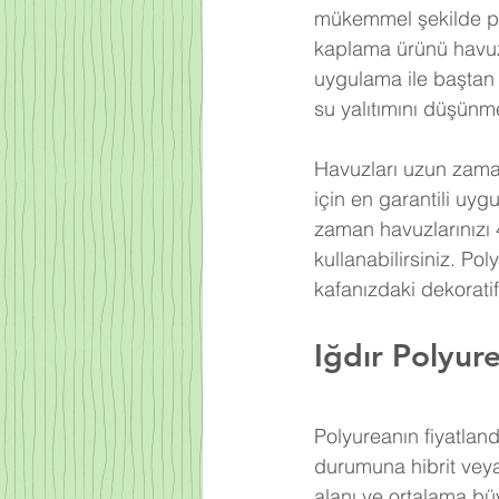
mükemmel şekilde po
kaplama ürünü havuz
uygulama ile baştan 
su yalıtımını düşünm
Havuzları uzun zama
için en garantili uy
zaman havuzlarınızı
kullanabilirsiniz. Pol
kafanızdaki dekorati
Iğdır Polyure
Polyureanın fiyatlan
durumuna hibrit veya
alanı ve ortalama b