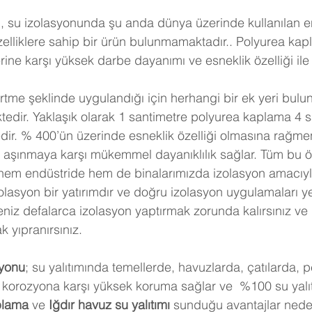
 su izolasyonunda şu anda dünya üzerinde kullanılan en 
özelliklere sahip bir ürün bulunmamaktadır.. Polyurea kap
ine karşı yüksek darbe dayanımı ve esneklik özelliği ile 
rtme şeklinde uygulandığı için herhangi bir ek yeri bul
ktedir. Yaklaşık olarak 1 santimetre polyurea kaplama 4 
ir. % 400’ün üzerinde esneklik özelliği olmasına rağmen
aşınmaya karşı mükemmel dayanıklılık sağlar. Tüm bu öze
hem endüstride hem de binalarımızda izolasyon amacıyl
olasyon bir yatırımdır ve doğru izolasyon uygulamaları y
seniz defalarca izolasyon yaptırmak zorunda kalırsınız v
 yıpranırsınız.
syonu
; su yalıtımında temellerde, havuzlarda, çatılarda, 
korozyona karşı yüksek koruma sağlar ve  %100 su yalıtı
plama
 ve 
Iğdır
 havuz su yalıtımı
 sunduğu avantajlar nede