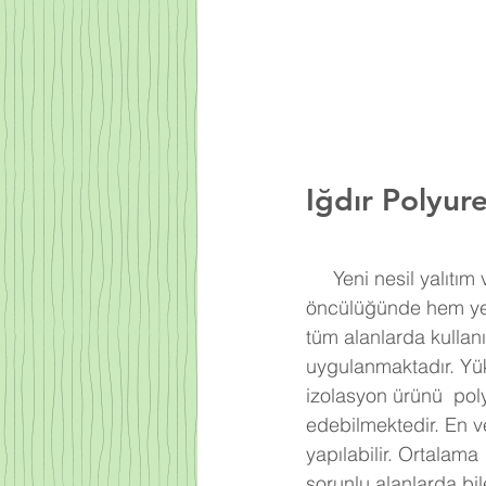
Iğdır
Polyur
     Yeni nesil yalıtım ve kaplama sistemi olan polyurea Muğla Poliüretan firmasının 
öncülüğünde hem yen
tüm alanlarda kullan
uygulanmaktadır. Yük
izolasyon ürünü  pol
edebilmektedir. En v
yapılabilir. Ortalam
sorunlu alanlarda bi