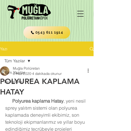
0543 611 1914
Yazı
Tüm Yazılar
Muğla Poliüretan
Tüm Yazılar
6 Haz 2020
4 dakikada okunur
POLYUREA KAPLAMA
Isı Yalıtımı
HATAY
Polyurea kaplama Hatay
, yeni nesil 
sprey yalıtım sistemi olan polyurea 
kaplamada deneyimli ekibimiz, son 
teknoloji ekipmanlarımız ve yıllar boyu 
edindiğimiz tecrübeyle projeleri 