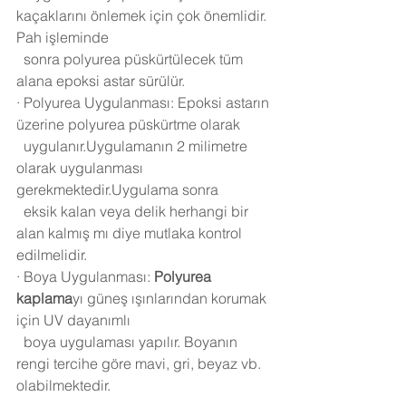
kaçaklarını önlemek için çok önemlidir. 
Pah işleminde 
  sonra polyurea püskürtülecek tüm 
alana epoksi astar sürülür.
·
Polyurea Uygulanması: Epoksi astarın 
üzerine polyurea püskürtme olarak 
  uygulanır.Uygulamanın 2 milimetre 
olarak uygulanması 
gerekmektedir.Uygulama sonra 
  eksik kalan veya delik herhangi bir 
alan kalmış mı diye mutlaka kontrol 
edilmelidir.
·
Boya Uygulanması: 
Polyurea 
kaplama
yı güneş ışınlarından korumak 
için UV dayanımlı 
  boya uygulaması yapılır. Boyanın 
rengi tercihe göre mavi, gri, beyaz vb. 
olabilmektedir.