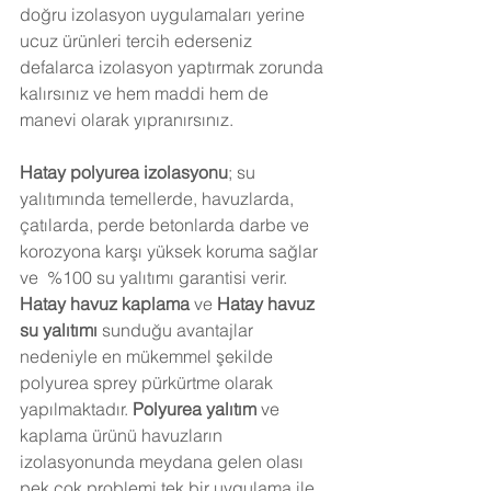
doğru izolasyon uygulamaları yerine 
ucuz ürünleri tercih ederseniz 
defalarca izolasyon yaptırmak zorunda 
kalırsınız ve hem maddi hem de 
manevi olarak yıpranırsınız.
Hatay
 polyurea izolasyonu
; su 
yalıtımında temellerde, havuzlarda, 
çatılarda, perde betonlarda darbe ve 
korozyona karşı yüksek koruma sağlar 
ve  %100 su yalıtımı garantisi verir. 
Hatay
 havuz kaplama
 ve 
Hatay
 havuz 
su yalıtımı
 sunduğu avantajlar 
nedeniyle en mükemmel şekilde 
polyurea sprey pürkürtme olarak  
yapılmaktadır.
 Polyurea yalıtım
 ve 
kaplama ürünü havuzların 
izolasyonunda meydana gelen olası 
pek çok problemi tek bir uygulama ile 