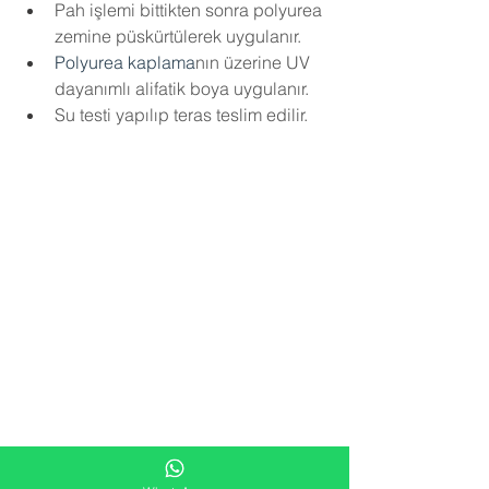
Pah işlemi bittikten sonra polyurea 
zemine püskürtülerek uygulanır.
Polyurea kaplama
nın üzerine UV 
dayanımlı alifatik boya uygulanır.
Su testi yapılıp teras teslim edilir.
Fiyatlandırma Nasıl Yapılır ?