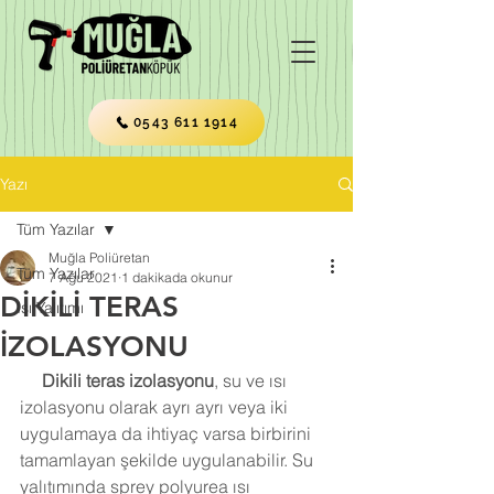
0543 611 1914
Yazı
Tüm Yazılar
Muğla Poliüretan
Tüm Yazılar
7 Ağu 2021
1 dakikada okunur
DİKİLİ TERAS
Isı Yalıtımı
İZOLASYONU
Dikili teras izolasyonu
, su ve ısı 
izolasyonu olarak ayrı ayrı veya iki 
uygulamaya da ihtiyaç varsa birbirini 
tamamlayan şekilde uygulanabilir. Su 
yalıtımında sprey polyurea ısı 