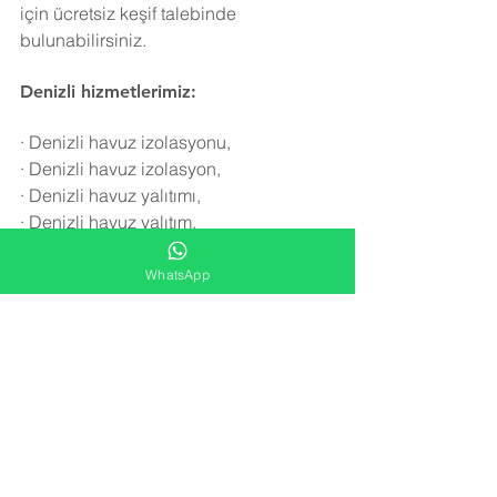
için ücretsiz keşif talebinde 
bulunabilirsiniz.
Denizli hizmetlerimiz:
·
Denizli havuz izolasyonu,
·
Denizli havuz izolasyon,
·
Denizli havuz yalıtımı,
·
Denizli havuz yalıtım,
·
Denizli havuz onarımı,
·
Denizli havuz tamiri,
WhatsApp
·
Denizli havuz yalıtım malzemesi,
·
Denizli havuz izolasyon malzemesi,
·
Denizli yüzme havuzu izolasyonu,
·
Denizli yüzme havuzu yalıtımı,
·
Denizli yüzme havuzu izolasyon,
·
Denizli  yüzme havuzu yalıtım,
·
Denizli havuz onarım,
·
Denizli havuz tamir,