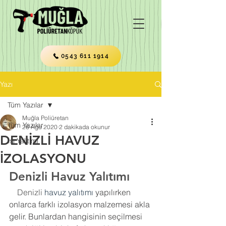
0543 611 1914
Yazı
Tüm Yazılar
Muğla Poliüretan
Tüm Yazılar
26 Ağu 2020
2 dakikada okunur
DENİZLİ HAVUZ
Isı Yalıtımı
İZOLASYONU
Denizli Havuz Yalıtımı
    Denizli 
havuz yalıtımı
 yapılırken 
onlarca farklı izolasyon malzemesi akla 
gelir. Bunlardan hangisinin seçilmesi 