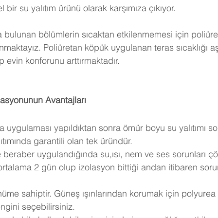
ir su yalıtım ürünü olarak karşımıza çıkıyor. 
a bulunan bölümlerin sıcaktan etkilenmemesi için poliüre
anmaktayız. Poliüretan köpük uygulanan teras sıcaklığı a
 evin konforunu arttırmaktadır.
asyonunun Avantajları
ea uygulaması yapıldıktan sonra ömür boyu su yalıtımı so
tımında garantili olan tek üründür.
e beraber uygulandığında su,ısı, nem ve ses sorunları çö
rtalama 2 gün olup izolasyon bittiği andan itibaren sor
ünüme sahiptir. Güneş ışınlarından korumak için polyurea
gini seçebilirsiniz.