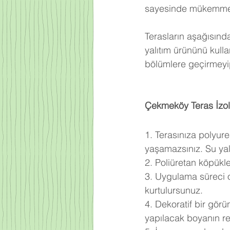
sayesinde mükemmel b
Terasların aşağısınd
yalıtım ürününü kull
bölümlere geçirmeyip
Çekmeköy Teras İzol
1. Terasınıza polyur
yaşamazsınız. Su yalı
2. Poliüretan köpükl
3. Uygulama süreci o
kurtulursunuz.
4. Dekoratif bir gör
yapılacak boyanın ren