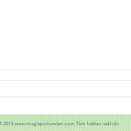
SPREY POLİÜRETAN KÖPÜK
SPR
YAHŞİHAN
AMA
© 2013
www.muglapoliuretan.com.T
üm hakları saklıdır.