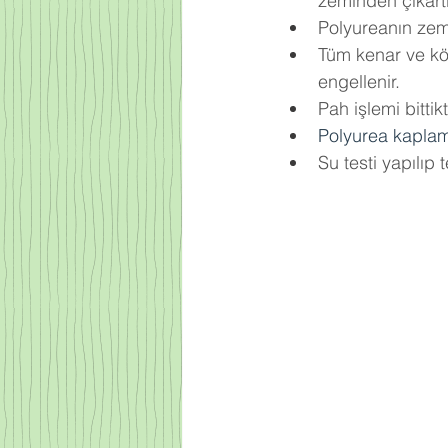
zeminden çıkartıl
Polyureanın zemi
Tüm kenar ve köş
engellenir.
Pah işlemi bitti
Polyurea kapla
Su testi yapılıp t