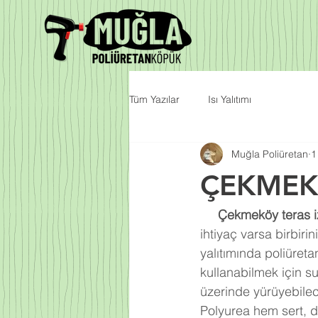
Tüm Yazılar
Isı Yalıtımı
Muğla Poliüretan
1
ÇEKMEK
Çekmeköy teras i
ihtiyaç varsa birbiri
yalıtımında poliüreta
kullanabilmek için s
üzerinde yürüyebilec
Polyurea hem sert, d