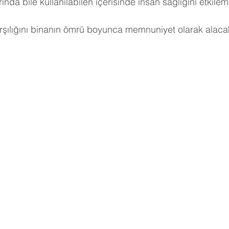
nda bile kullanılabilen içerisinde insan sağlığını etkile
arşılığını binanın ömrü boyunca memnuniyet olarak alacak