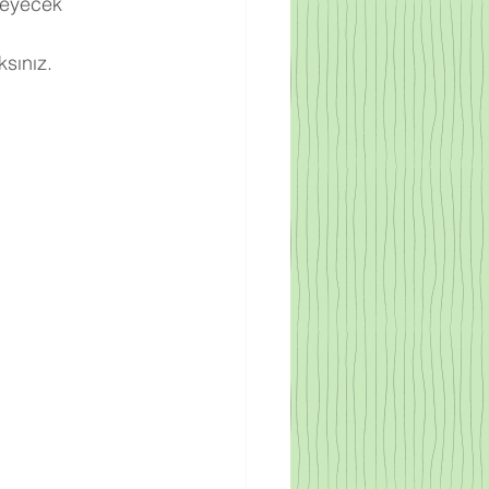
meyecek 
sınız.