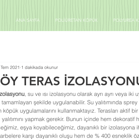
ANA SAYFA
POLİÜRETAN KÖPÜK
POLYUREA 
 Tem 2021
1 dakikada okunur
ÖY TERAS İZOLASYON
zolasyonu
, su ve ısı izolasyonu olarak ayrı ayrı veya ik
ni tamamlayan şekilde uygulanabilir. Su yalıtımında sprey 
n köpük uygulamalarını kullanmaktayız. Terasları aktif bir
u yalıtımını yapmak gerekir. Bunun içinde hem dekoratif
eğimiz, eşya koyabileceğimiz, dayanıklı bir izolasyona ih
arbelere karşı dayanıklı oluşu hem de % 400 esneklik öze