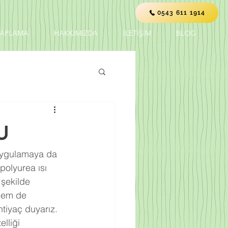
0543 611 1914
KAPLAMA
HAKKIMIZDA
İLETİŞİM
BLOG
U
i uygulamaya da 
polyurea ısı 
 şekilde 
 hem de 
tiyaç duyarız. 
lliği 