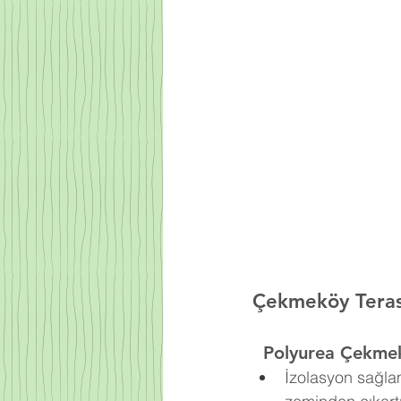
Çekmeköy Teras 
  Polyurea
Çekmek
İzolasyon sağla