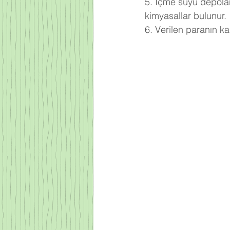
5. İçme suyu depoları
kimyasallar bulunur.
6. Verilen paranın k