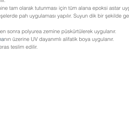
ır.
ne tam olarak tutunması için tüm alana epoksi astar uyg
elerde pah uygulaması yapılır. Suyun dik bir şekilde ge
kten sonra polyurea zemine püskürtülerek uygulanır.
ma
nın üzerine UV dayanımlı alifatik boya uygulanır.
eras teslim edilir.