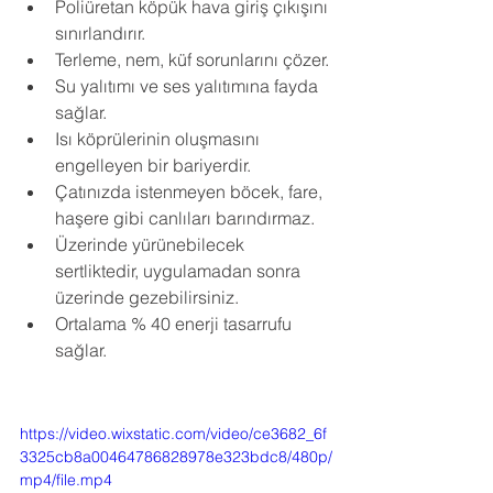
Poliüretan köpük hava giriş çıkışını 
sınırlandırır.
Terleme, nem, küf sorunlarını çözer.
Su yalıtımı ve ses yalıtımına fayda 
sağlar.
Isı köprülerinin oluşmasını 
engelleyen bir bariyerdir.
Çatınızda istenmeyen böcek, fare, 
haşere gibi canlıları barındırmaz.
Üzerinde yürünebilecek 
sertliktedir, uygulamadan sonra 
üzerinde gezebilirsiniz.
Ortalama % 40 enerji tasarrufu 
sağlar.
https://video.wixstatic.com/video/ce3682_6f
3325cb8a00464786828978e323bdc8/480p/
mp4/file.mp4