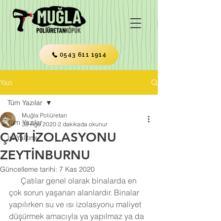
0543 611 1914
Yazı
Tüm Yazılar
Muğla Poliüretan
Tüm Yazılar
30 Ağu 2020
2 dakikada okunur
ÇATI İZOLASYONU
Isı Yalıtımı
ZEYTİNBURNU
Güncelleme tarihi:
7 Kas 2020
      Çatılar genel olarak binalarda en 
çok sorun yaşanan alanlardır. Binalar 
yapılırken su ve ısı izolasyonu maliyet 
düşürmek amacıyla ya yapılmaz ya da 