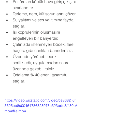
Poliüretan köpük hava giriş çıkışını 
sınırlandırır.
Terleme, nem, küf sorunlarını çözer.
Su yalıtımı ve ses yalıtımına fayda 
sağlar.
Isı köprülerinin oluşmasını 
engelleyen bir bariyerdir.
Çatınızda istenmeyen böcek, fare, 
haşere gibi canlıları barındırmaz.
Üzerinde yürünebilecek 
sertliktedir, uygulamadan sonra 
üzerinde gezebilirsiniz.
Ortalama % 40 enerji tasarrufu 
sağlar.
https://video.wixstatic.com/video/ce3682_6f
3325cb8a00464786828978e323bdc8/480p/
mp4/file.mp4