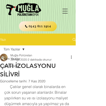
0543 611 1914
Yazı
Tüm Yazılar
Muğla Poliüretan
Tüm Yazılar
30 Ağu 2020
2 dakikada okunur
ÇATI İZOLASYONU
Isı Yalıtımı
SİLİVRİ
Güncelleme tarihi:
7 Kas 2020
      Çatılar genel olarak binalarda en 
çok sorun yaşanan alanlardır. Binalar 
yapılırken su ve ısı izolasyonu maliyet 
düşürmek amacıyla ya yapılmaz ya da 