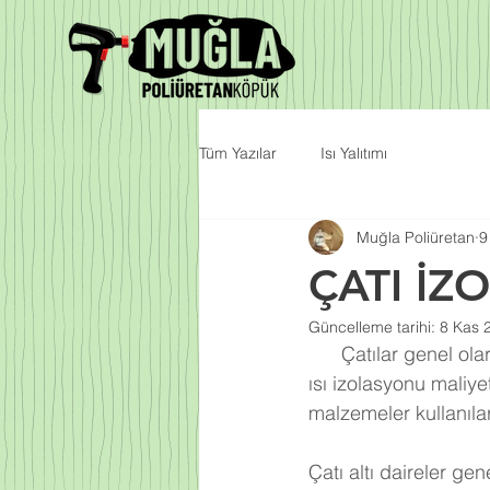
Tüm Yazılar
Isı Yalıtımı
Muğla Poliüretan
9
ÇATI İZ
Güncelleme tarihi:
8 Kas 
      Çatılar genel olarak binalarda en çok sorun yaşanan alanlardır. Binalar yapılırken su ve 
ısı izolasyonu maliy
malzemeler kullanıla
Çatı altı daireler g