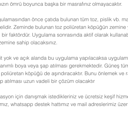
nızın ömrü boyunca başka bir masrafınız olmayacaktır.
gulamasından önce çatıda bulunan tüm toz, pislik vb. m
lidir. Zeminde bulunan toz poliüretan köpüğün zemine 
 bir faktördür. Uygulama sonrasında aktif olarak kullanab
zemine sahip olacaksınız.
mit yok ve açık alanda bu uygulama yapılacaksa uygulam
anımlı boya veya şap atılması gerekmektedir. Güneş tü
poliüretan köpüğü de aşındıracaktır. Bunu önlemek ve ra
ap atılması uzun vadeli bir çözüm olacaktır
lasyon için danışmak istedikleriniz ve ücretsiz keşif hizm
ız, whatsapp destek hattımız ve mail adreslerimiz üzer