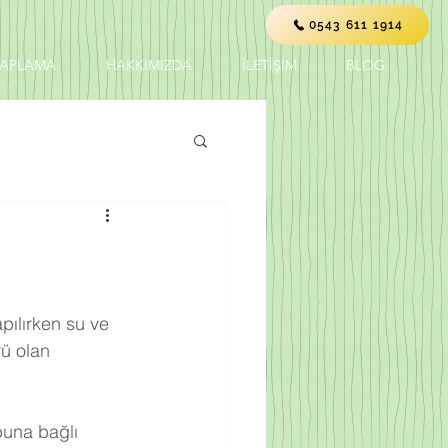
0543 611 1914
KAPLAMA
HAKKIMIZDA
İLETİŞİM
BLOG
ü olan 
buna bağlı 