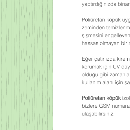
yaptırdığınızda bina
Poliüretan köpük uy
zeminden temizlenme
şişmesini engelleyen
hassas olmayan bir 
Eğer çatınızda kire
korumak için UV day
olduğu gibi zamanla 
kullanım alanı için ş
Poliüretan köpük
 izo
bizlere GSM numaram
ulaşabilirsiniz.