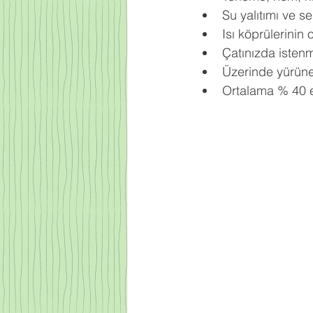
Su yalıtımı ve se
Isı köprülerinin 
Çatınızda istenm
Üzerinde yürüneb
Ortalama % 40 en