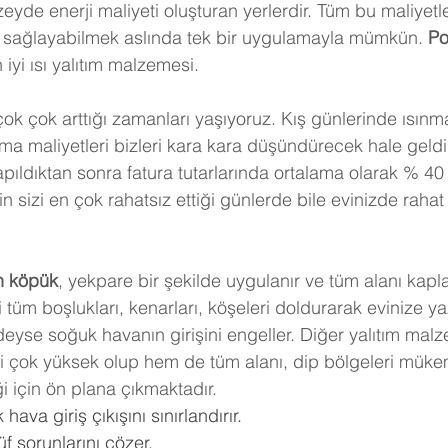
eyde enerji maliyeti oluşturan yerlerdir. Tüm bu maliyet
u sağlayabilmek aslında tek bir uygulamayla mümkün. 
Po
 iyi ısı yalıtım malzemesi.
 çok çok arttığı zamanları yaşıyoruz. Kış günlerinde ısınm
a maliyetleri bizleri kara kara düşündürecek hale geldi.
ıldıktan sonra fatura tutarlarında ortalama olarak % 40
 sizi en çok rahatsız ettiği günlerde bile evinizde rahat 
n köpük
, yekpare bir şekilde uygulanır ve tüm alanı kapl
 tüm boşlukları, kenarları, köşeleri doldurarak evinize y
deyse soğuk havanın girişini engeller. Diğer yalıtım mal
ri çok yüksek olup hem de tüm alanı, dip bölgeleri müke
i için ön plana çıkmaktadır.
hava giriş çıkışını sınırlandırır.
f sorunlarını çözer.