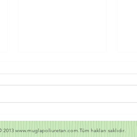
SPREY POLİÜRETAN KÖPÜK
SPR
YAHŞİHAN
AMA
© 2013
www.muglapoliuretan.com.T
üm hakları saklıdır.