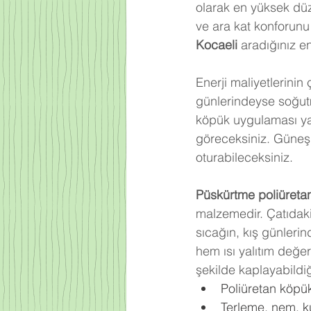
olarak en yüksek düz
ve ara kat konforun
Kocaeli
 aradığınız en
Enerji maliyetlerinin
günlerindeyse soğutm
köpük uygulaması yap
göreceksiniz. Güneşin
oturabileceksiniz.
Püskürtme poliüreta
malzemedir. Çatıdaki
sıcağın, kış günlerin
hem ısı yalıtım değe
şekilde kaplayabildiğ
Poliüretan köpük 
Terleme, nem, kü