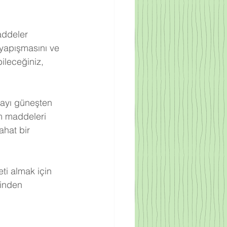
addeler 
yapışmasını ve 
ileceğiniz, 
ayı güneşten 
m maddeleri 
hat bir 
eti almak için 
inden 