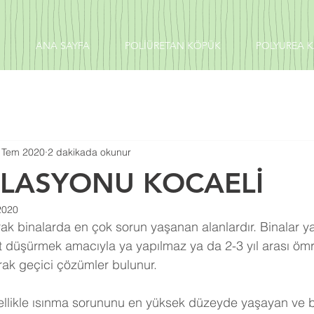
ANA SAYFA
POLİÜRETAN KÖPÜK
POLYUREA 
 Tem 2020
2 dakikada okunur
OLASYONU KOCAELİ
2020
et düşürmek amacıyla ya yapılmaz ya da 2-3 yıl arası ömr
rak geçici çözümler bulunur.
enellikle ısınma sorununu en yüksek düzeyde yaşayan ve 