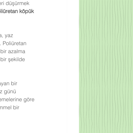
leri düşürmek 
liüretan köpük 
a, yaz 
 Poliüretan 
 bir azalma 
bir şekilde 
ayan bir 
az günü 
zemelerine göre 
mmel bir 