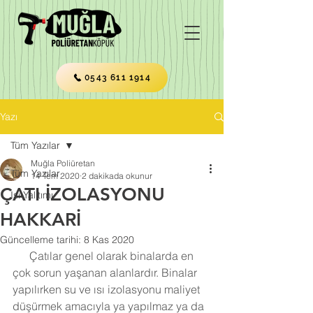
0543 611 1914
Yazı
Tüm Yazılar
Muğla Poliüretan
Tüm Yazılar
14 Tem 2020
2 dakikada okunur
ÇATI İZOLASYONU
Isı Yalıtımı
HAKKARİ
Güncelleme tarihi:
8 Kas 2020
      Çatılar genel olarak binalarda en 
çok sorun yaşanan alanlardır. Binalar 
yapılırken su ve ısı izolasyonu maliyet 
düşürmek amacıyla ya yapılmaz ya da 