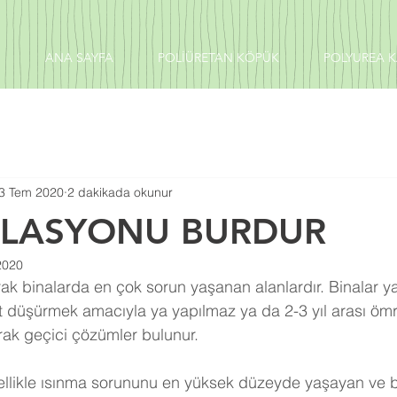
ANA SAYFA
POLİÜRETAN KÖPÜK
POLYUREA 
3 Tem 2020
2 dakikada okunur
ZOLASYONU BURDUR
2020
et düşürmek amacıyla ya yapılmaz ya da 2-3 yıl arası ömr
rak geçici çözümler bulunur.
enellikle ısınma sorununu en yüksek düzeyde yaşayan ve 