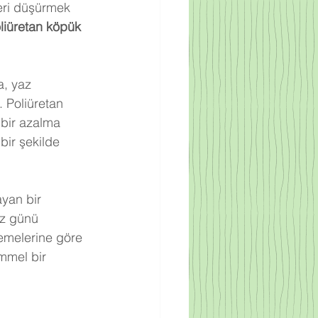
leri düşürmek 
liüretan köpük 
a, yaz 
 Poliüretan 
 bir azalma 
bir şekilde 
ayan bir 
az günü 
zemelerine göre 
mmel bir 