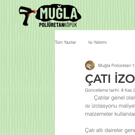
Tüm Yazılar
Isı Yalıtımı
Muğla Poliüretan
1
ÇATI İ
Güncelleme tarihi:
8 Kas 
      Çatılar genel olarak binalarda en çok sorun yaşanan alanlardır. Binalar yapılırken su ve 
ısı izolasyonu maliy
malzemeler kullanıla
Çatı altı daireler g