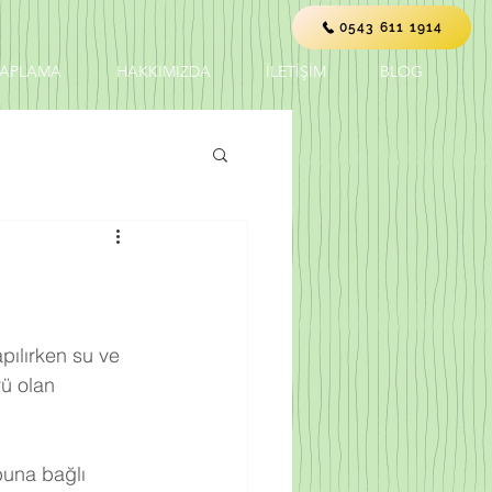
0543 611 1914
KAPLAMA
HAKKIMIZDA
İLETİŞİM
BLOG
ü olan 
buna bağlı 