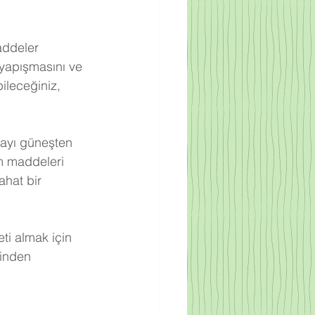
addeler 
yapışmasını ve 
ileceğiniz, 
ayı güneşten 
m maddeleri 
hat bir 
eti almak için 
inden 