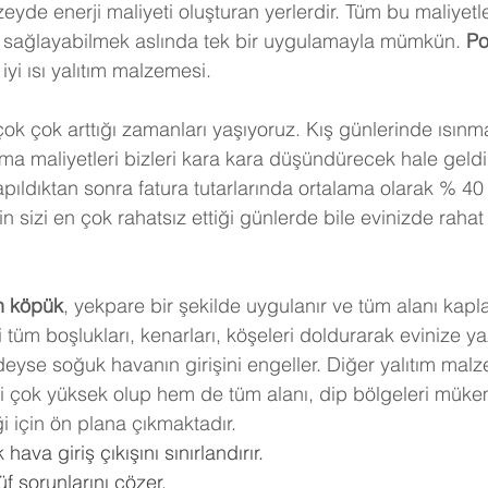
eyde enerji maliyeti oluşturan yerlerdir. Tüm bu maliyet
u sağlayabilmek aslında tek bir uygulamayla mümkün. 
Po
 iyi ısı yalıtım malzemesi.
 çok çok arttığı zamanları yaşıyoruz. Kış günlerinde ısınm
a maliyetleri bizleri kara kara düşündürecek hale geldi.
ıldıktan sonra fatura tutarlarında ortalama olarak % 40
 sizi en çok rahatsız ettiği günlerde bile evinizde rahat 
n köpük
, yekpare bir şekilde uygulanır ve tüm alanı kapl
 tüm boşlukları, kenarları, köşeleri doldurarak evinize y
deyse soğuk havanın girişini engeller. Diğer yalıtım mal
ri çok yüksek olup hem de tüm alanı, dip bölgeleri müke
i için ön plana çıkmaktadır.
hava giriş çıkışını sınırlandırır.
f sorunlarını çözer.