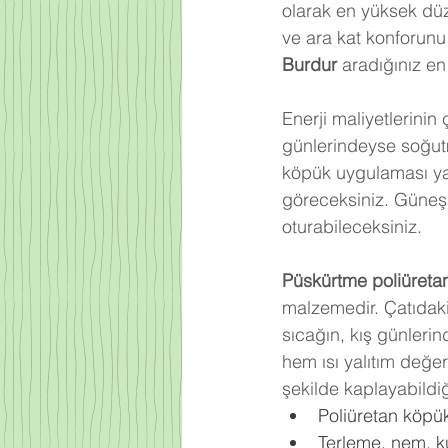
olarak en yüksek düz
ve ara kat konforun
Burdur
 aradığınız en
Enerji maliyetlerinin
günlerindeyse soğutm
köpük uygulaması yap
göreceksiniz. Güneşin
oturabileceksiniz.
Püskürtme poliüreta
malzemedir. Çatıdaki
sıcağın, kış günlerin
hem ısı yalıtım değe
şekilde kaplayabildiğ
Poliüretan köpük 
Terleme, nem, kü