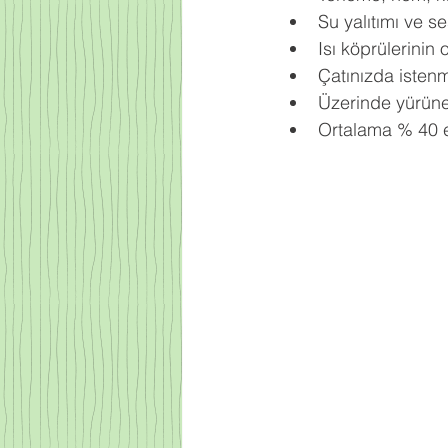
Su yalıtımı ve se
Isı köprülerinin 
Çatınızda istenm
Üzerinde yürüneb
Ortalama % 40 en