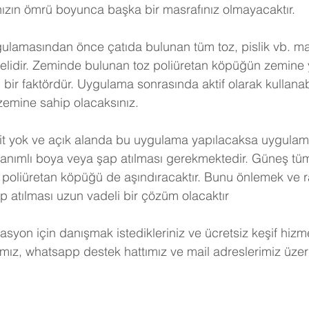
nızın ömrü boyunca başka bir masrafınız olmayacaktır.
gulamasından önce çatıda bulunan tüm toz, pislik vb. m
lidir. Zeminde bulunan toz poliüretan köpüğün zemine 
 bir faktördür. Uygulama sonrasında aktif olarak kullanab
zemine sahip olacaksınız.
mit yok ve açık alanda bu uygulama yapılacaksa uygulam
anımlı boya veya şap atılması gerekmektedir. Güneş tü
poliüretan köpüğü de aşındıracaktır. Bunu önlemek ve ra
ap atılması uzun vadeli bir çözüm olacaktır
lasyon için danışmak istedikleriniz ve ücretsiz keşif hizm
ız, whatsapp destek hattımız ve mail adreslerimiz üzer