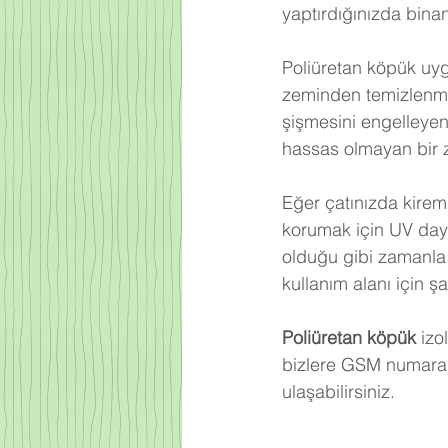
yaptırdığınızda bina
Poliüretan köpük uy
zeminden temizlenme
şişmesini engelleyen
hassas olmayan bir 
Eğer çatınızda kire
korumak için UV day
olduğu gibi zamanla 
kullanım alanı için ş
Poliüretan köpük
 izo
bizlere GSM numaram
ulaşabilirsiniz.