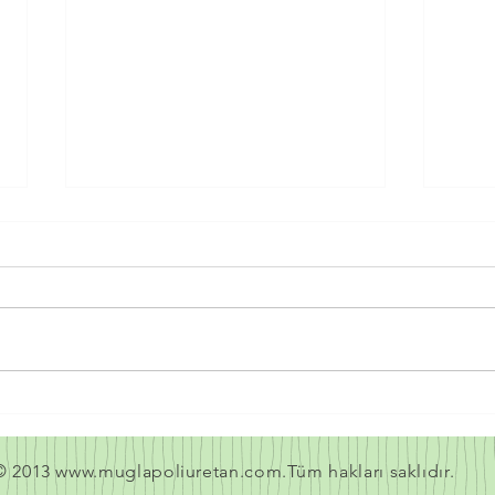
SPREY POLİÜRETAN KÖPÜK
SPR
YAHŞİHAN
AMA
© 2013
www.muglapoliuretan.com.T
üm hakları saklıdır.