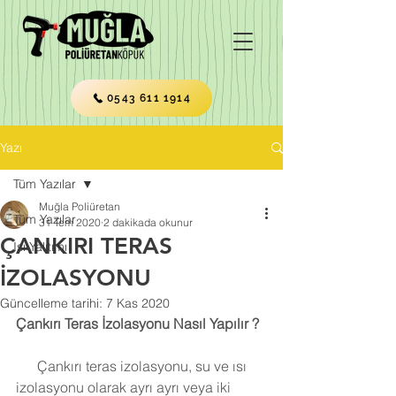
0543 611 1914
Yazı
Tüm Yazılar
Muğla Poliüretan
Tüm Yazılar
31 Tem 2020
2 dakikada okunur
ÇANKIRI TERAS
Isı Yalıtımı
İZOLASYONU
Güncelleme tarihi:
7 Kas 2020
Çankırı Teras İzolasyonu Nasıl Yapılır ?
      Çankırı teras izolasyonu, su ve ısı 
izolasyonu olarak ayrı ayrı veya iki 