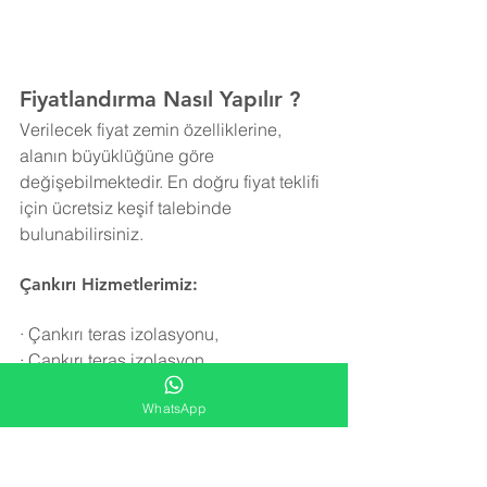
Fiyatlandırma Nasıl Yapılır ?
Verilecek fiyat zemin özelliklerine, 
alanın büyüklüğüne göre 
değişebilmektedir. En doğru fiyat teklifi 
için ücretsiz keşif talebinde 
bulunabilirsiniz.
Çankırı Hizmetlerimiz:
·
Çankırı teras izolasyonu,
·
Çankırı teras izolasyon,
·
Çankırı teras yalıtım,
WhatsApp
·
Çankırı teras su yalıtımı,
·
Çankırı teras su izolasyonu,
·
Çankırı teras yalıtımı,