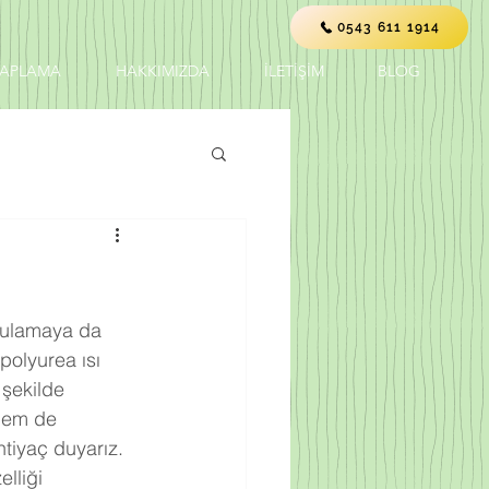
0543 611 1914
KAPLAMA
HAKKIMIZDA
İLETİŞİM
BLOG
ygulamaya da 
polyurea ısı 
 şekilde 
 hem de 
tiyaç duyarız. 
lliği 