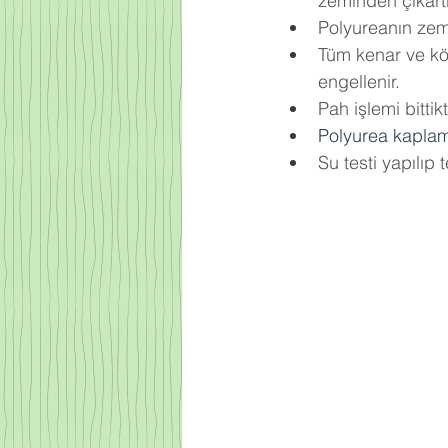
zeminden çıkartıl
Polyureanın zemi
Tüm kenar ve köş
engellenir.
Pah işlemi bitti
Polyurea kapla
Su testi yapılıp t