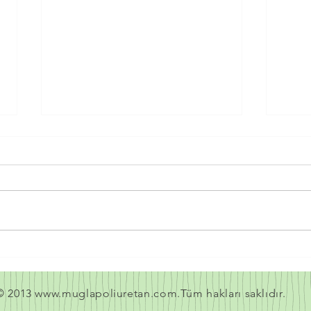
SPREY POLİÜRETAN KÖPÜK
SPR
YAHŞİHAN
AMA
© 2013
www.muglapoliuretan.com.T
üm hakları saklıdır.