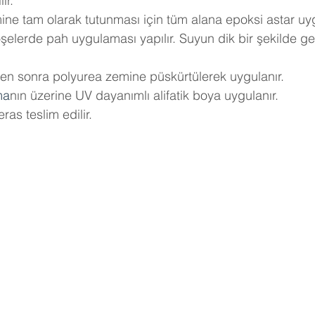
ır.
ne tam olarak tutunması için tüm alana epoksi astar uyg
elerde pah uygulaması yapılır. Suyun dik bir şekilde ge
kten sonra polyurea zemine püskürtülerek uygulanır.
ma
nın üzerine UV dayanımlı alifatik boya uygulanır.
eras teslim edilir.