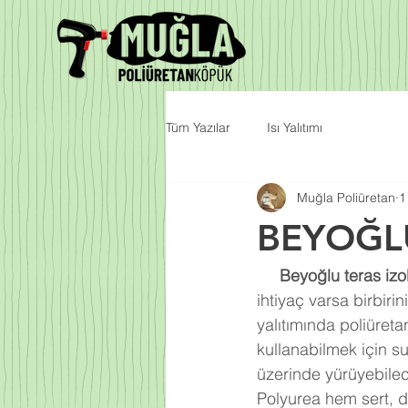
Tüm Yazılar
Isı Yalıtımı
Muğla Poliüretan
1
BEYOĞL
Beyoğlu teras iz
ihtiyaç varsa birbiri
yalıtımında poliüreta
kullanabilmek için s
üzerinde yürüyebilec
Polyurea hem sert, d