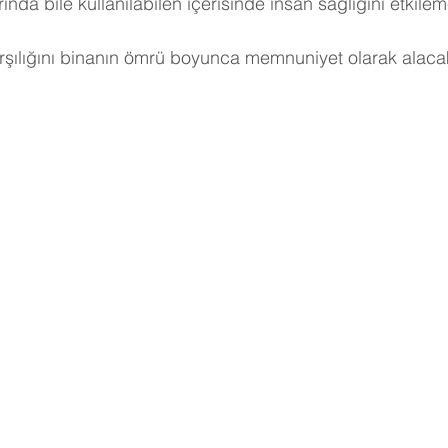
nda bile kullanılabilen içerisinde insan sağlığını etkile
arşılığını binanın ömrü boyunca memnuniyet olarak alacak