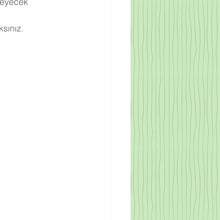
meyecek 
sınız.