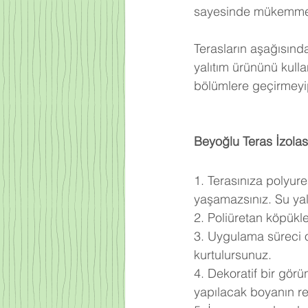
sayesinde mükemmel b
Terasların aşağısınd
yalıtım ürününü kull
bölümlere geçirmeyip
Beyoğlu Teras İzola
1. Terasınıza polyur
yaşamazsınız. Su yalı
2. Poliüretan köpükl
3. Uygulama süreci o
kurtulursunuz.
4. Dekoratif bir gör
yapılacak boyanın ren