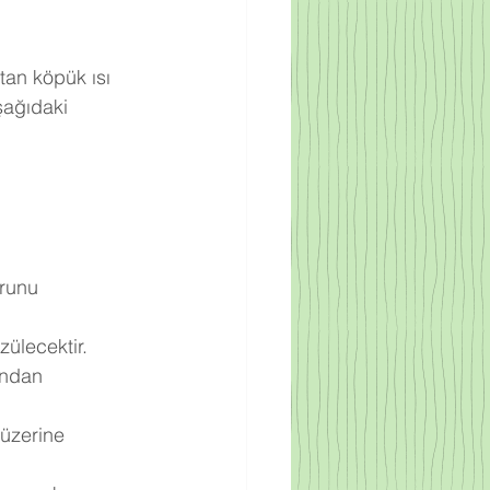
tan köpük ısı 
şağıdaki 
runu 
zülecektir.
undan 
 üzerine 