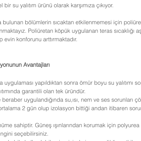
ir su yalıtım ürünü olarak karşımıza çıkıyor. 
a bulunan bölümlerin sıcaktan etkilenmemesi için poliüre
anmaktayız. Poliüretan köpük uygulanan teras sıcaklığı a
 evin konforunu arttırmaktadır.
syonunun Avantajları
ea uygulaması yapıldıktan sonra ömür boyu su yalıtımı so
tımında garantili olan tek üründür.
e beraber uygulandığında su,ısı, nem ve ses sorunları çö
rtalama 2 gün olup izolasyon bittiği andan itibaren sor
ünüme sahiptir. Güneş ışınlarından korumak için polyurea
gini seçebilirsiniz.