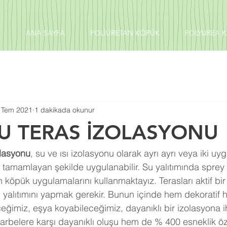
ANA SAYFA
POLİÜRETAN KÖPÜK
POLYUREA 
 Tem 2021
1 dakikada okunur
U TERAS İZOLASYONU
olasyonu
, su ve ısı izolasyonu olarak ayrı ayrı veya iki u
ni tamamlayan şekilde uygulanabilir. Su yalıtımında sprey 
n köpük uygulamalarını kullanmaktayız. Terasları aktif bir
u yalıtımını yapmak gerekir. Bunun içinde hem dekoratif
eğimiz, eşya koyabileceğimiz, dayanıklı bir izolasyona ih
arbelere karşı dayanıklı oluşu hem de % 400 esneklik öze