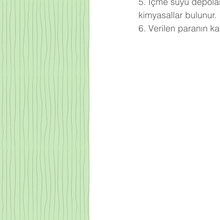
5. İçme suyu depoları
kimyasallar bulunur.
6. Verilen paranın k