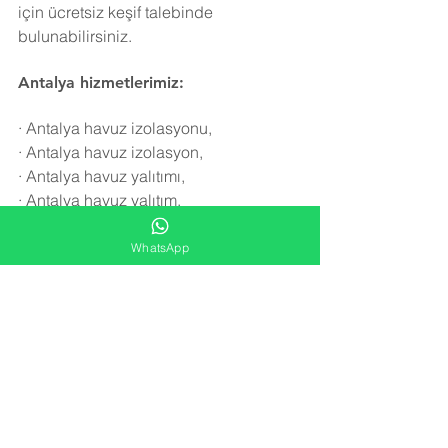
için ücretsiz keşif talebinde 
bulunabilirsiniz.
Antalya hizmetlerimiz:
·
Antalya havuz izolasyonu,
·
Antalya havuz izolasyon,
·
Antalya havuz yalıtımı,
·
Antalya havuz yalıtım,
·
Antalya havuz onarımı,
·
Antalya havuz tamiri,
WhatsApp
·
Antalya havuz yalıtım malzemesi,
·
Antalya havuz izolasyon malzemesi,
·
Antalya yüzme havuzu izolasyonu,
·
Antalya yüzme havuzu yalıtımı,
·
Antalya yüzme havuzu izolasyon,
·
Antalya yüzme havuzu yalıtım,,
·
Antalya havuz onarım,
·
Antalya havuz tamir,