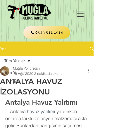
0543 611 1914
Yazı
Tüm Yazılar
Muğla Poliüretan
Tüm Yazılar
10 Ağu 2020
2 dakikada okunur
ANTALYA HAVUZ
Isı Yalıtımı
İZOLASYONU
Antalya Havuz Yalıtımı
    Antalya 
havuz yalıtımı
 yapılırken 
onlarca farklı izolasyon malzemesi akla 
gelir. Bunlardan hangisinin seçilmesi 