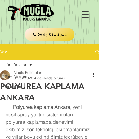
0543 611 1914
Yazı
Tüm Yazılar
Muğla Poliüretan
Tüm Yazılar
6 Haz 2020
4 dakikada okunur
POLYUREA KAPLAMA
Isı Yalıtımı
ANKARA
Polyurea kaplama Ankara
, yeni 
nesil sprey yalıtım sistemi olan 
polyurea kaplamada deneyimli 
ekibimiz, son teknoloji ekipmanlarımız 
ve yıllar boyu edindiğimiz tecrübeyle 