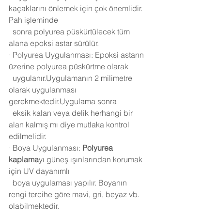
kaçaklarını önlemek için çok önemlidir. 
Pah işleminde 
  sonra polyurea püskürtülecek tüm 
alana epoksi astar sürülür.
·
Polyurea Uygulanması: Epoksi astarın 
üzerine polyurea püskürtme olarak 
  uygulanır.Uygulamanın 2 milimetre 
olarak uygulanması 
gerekmektedir.Uygulama sonra 
  eksik kalan veya delik herhangi bir 
alan kalmış mı diye mutlaka kontrol 
edilmelidir.
·
Boya Uygulanması: 
Polyurea 
kaplama
yı güneş ışınlarından korumak 
için UV dayanımlı 
  boya uygulaması yapılır. Boyanın 
rengi tercihe göre mavi, gri, beyaz vb. 
olabilmektedir.