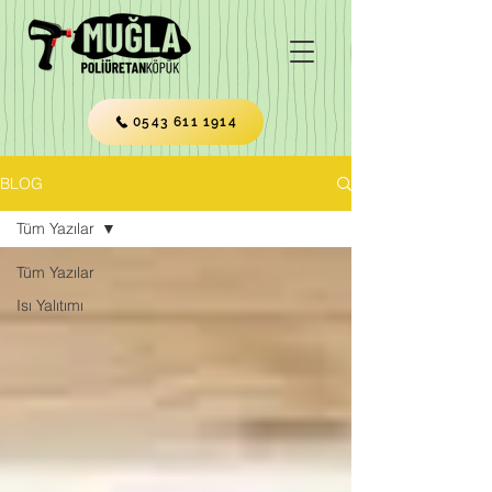
0543 611 1914
BLOG
Tüm Yazılar
Tüm Yazılar
Isı Yalıtımı